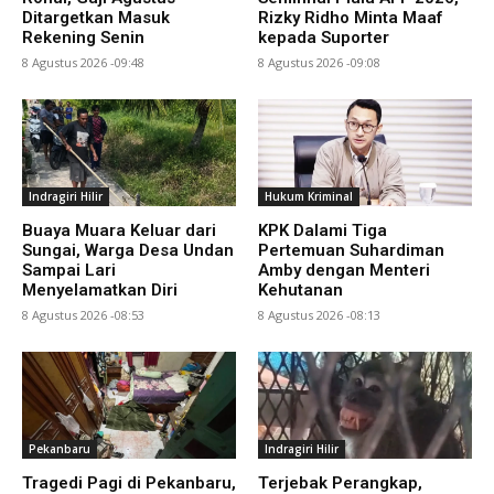
Ditargetkan Masuk
Rizky Ridho Minta Maaf
Rekening Senin
kepada Suporter
8 Agustus 2026 -09:48
8 Agustus 2026 -09:08
Indragiri Hilir
Hukum Kriminal
Buaya Muara Keluar dari
KPK Dalami Tiga
Sungai, Warga Desa Undan
Pertemuan Suhardiman
Sampai Lari
Amby dengan Menteri
Menyelamatkan Diri
Kehutanan
8 Agustus 2026 -08:53
8 Agustus 2026 -08:13
Pekanbaru
Indragiri Hilir
Tragedi Pagi di Pekanbaru,
Terjebak Perangkap,