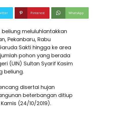
witter
Pinterest
WhatsApp
 beliung meluluhlantakkan
n, Pekanbaru, Rabu
Garuda Sakti hingga ke area
ejumlah pohon yang berada
eri (UIN) Sultan Syarif Kasim
 beliung.
kencang disertai hujan
angunan beterbangan ditiup
 Kamis (24/10/2019).