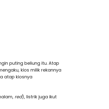
in puting beliung itu. Atap
mengaku, kios milik rekannya
ga atap kiosnya
malam,
red
), listrik juga ikut