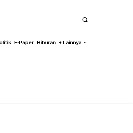
olitik
E-Paper
Hiburan
+ Lainnya