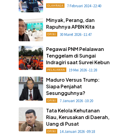
7 Februari 2024 -22:40
OLAHRAGA
Minyak, Perang, dan
Rapuhnya APBN Kita
30 Maret 2026 -11:47
OPINI
Pegawai PNM Pelalawan
Tenggelam di Sungai
Indragiri saat Survei Kebun
19 Mei 2026 -11:28
PELALAWAN
Maduro Versus Trump:
Siapa Penjahat
Sesungguhnya?
7 Januari 2026 -10:20
OPINI
Tata Kelola Kehutanan
Riau, Kerusakan di Daerah,
Uang di Pusat
14 Januari 2026 -09:18
OPINI