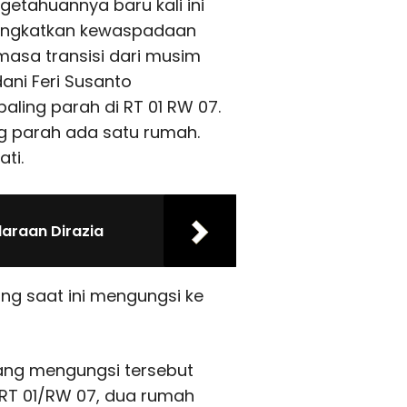
ngetahuannya baru kali ini
ningkatkan kewaspadaan
masa transisi dari musim
ani Feri Susanto
ling parah di RT 01 RW 07.
g parah ada satu rumah.
ti.
daraan Dirazia
ung saat ini mengungsi ke
ang mengungsi tersebut
n RT 01/RW 07, dua rumah