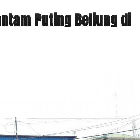
ntam Puting Beliung di