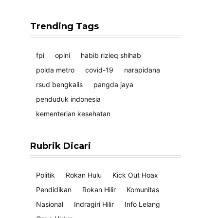
Trending Tags
fpi
opini
habib rizieq shihab
polda metro
covid-19
narapidana
rsud bengkalis
pangda jaya
penduduk indonesia
kementerian kesehatan
Rubrik Dicari
Politik
Rokan Hulu
Kick Out Hoax
Pendidikan
Rokan Hilir
Komunitas
Nasional
Indragiri Hilir
Info Lelang