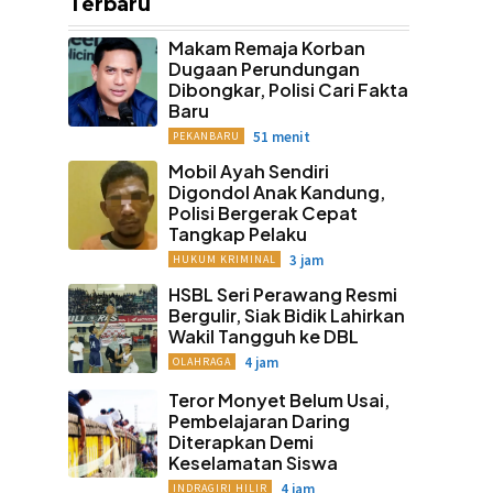
Terbaru
Makam Remaja Korban
Dugaan Perundungan
Dibongkar, Polisi Cari Fakta
Baru
51 menit
PEKANBARU
Mobil Ayah Sendiri
Digondol Anak Kandung,
Polisi Bergerak Cepat
Tangkap Pelaku
3 jam
HUKUM KRIMINAL
HSBL Seri Perawang Resmi
Bergulir, Siak Bidik Lahirkan
Wakil Tangguh ke DBL
4 jam
OLAHRAGA
Teror Monyet Belum Usai,
Pembelajaran Daring
Diterapkan Demi
Keselamatan Siswa
4 jam
INDRAGIRI HILIR