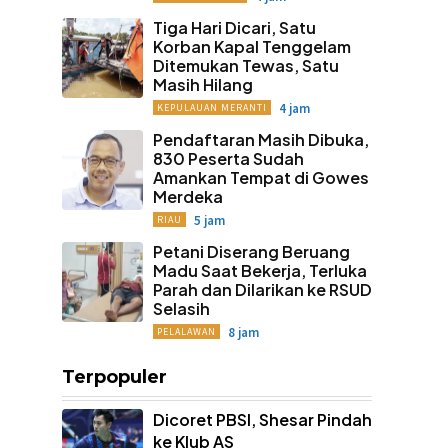
Tiga Hari Dicari, Satu
Korban Kapal Tenggelam
Ditemukan Tewas, Satu
Masih Hilang
4 jam
KEPULAUAN MERANTI
Pendaftaran Masih Dibuka,
830 Peserta Sudah
Amankan Tempat di Gowes
Merdeka
5 jam
RIAU
Petani Diserang Beruang
Madu Saat Bekerja, Terluka
Parah dan Dilarikan ke RSUD
Selasih
8 jam
PELALAWAN
Terpopuler
Dicoret PBSI, Shesar Pindah
ke Klub AS