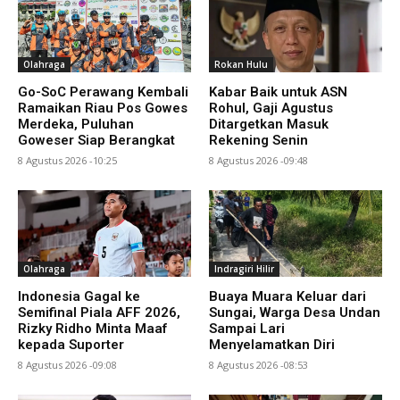
Olahraga
Rokan Hulu
Go-SoC Perawang Kembali
Kabar Baik untuk ASN
Ramaikan Riau Pos Gowes
Rohul, Gaji Agustus
Merdeka, Puluhan
Ditargetkan Masuk
Goweser Siap Berangkat
Rekening Senin
8 Agustus 2026 -10:25
8 Agustus 2026 -09:48
Olahraga
Indragiri Hilir
Indonesia Gagal ke
Buaya Muara Keluar dari
Semifinal Piala AFF 2026,
Sungai, Warga Desa Undan
Rizky Ridho Minta Maaf
Sampai Lari
kepada Suporter
Menyelamatkan Diri
8 Agustus 2026 -09:08
8 Agustus 2026 -08:53