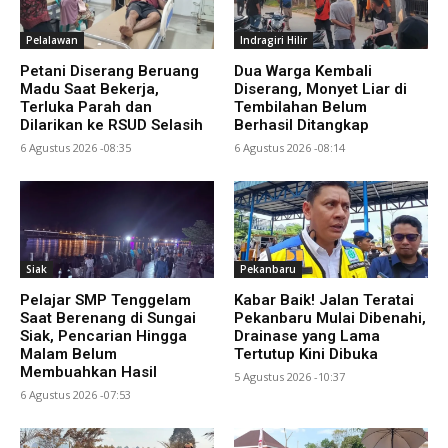
Pelalawan
Indragiri Hilir
Petani Diserang Beruang
Dua Warga Kembali
Madu Saat Bekerja,
Diserang, Monyet Liar di
Terluka Parah dan
Tembilahan Belum
Dilarikan ke RSUD Selasih
Berhasil Ditangkap
6 Agustus 2026 -08:35
6 Agustus 2026 -08:14
Siak
Pekanbaru
Pelajar SMP Tenggelam
Kabar Baik! Jalan Teratai
Saat Berenang di Sungai
Pekanbaru Mulai Dibenahi,
Siak, Pencarian Hingga
Drainase yang Lama
Malam Belum
Tertutup Kini Dibuka
Membuahkan Hasil
5 Agustus 2026 -10:37
6 Agustus 2026 -07:53