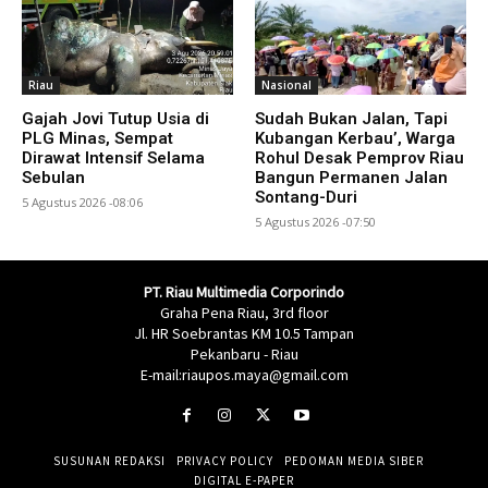
Riau
Nasional
Gajah Jovi Tutup Usia di
Sudah Bukan Jalan, Tapi
PLG Minas, Sempat
Kubangan Kerbau’, Warga
Dirawat Intensif Selama
Rohul Desak Pemprov Riau
Sebulan
Bangun Permanen Jalan
Sontang-Duri
5 Agustus 2026 -08:06
5 Agustus 2026 -07:50
PT. Riau Multimedia Corporindo
Graha Pena Riau, 3rd floor
Jl. HR Soebrantas KM 10.5 Tampan
Pekanbaru - Riau
E-mail:riaupos.maya@gmail.com
SUSUNAN REDAKSI
PRIVACY POLICY
PEDOMAN MEDIA SIBER
DIGITAL E-PAPER