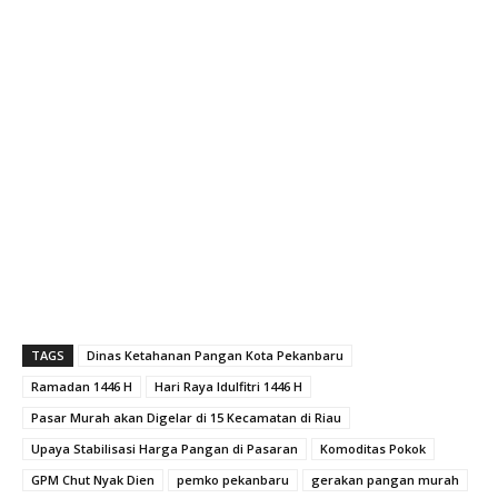
TAGS
Dinas Ketahanan Pangan Kota Pekanbaru
Ramadan 1446 H
Hari Raya Idulfitri 1446 H
Pasar Murah akan Digelar di 15 Kecamatan di Riau
Upaya Stabilisasi Harga Pangan di Pasaran
Komoditas Pokok
GPM Chut Nyak Dien
pemko pekanbaru
gerakan pangan murah