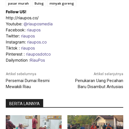
pasar murah
Bulog
minyak goreng
Follow US!
http://riaupos.co/
Youtube:
@riauposmedia
Facebook:
riaupos
Twitter:
riaupos
Instagram:
riaupos.co
Tiktok :
riaupos
Pinterest :
riauposdotco
Dailymotion :
RiauPos
Artikel sebelumnya
Artikel selanjutnya
Persemai Dumai Resmi
Penukaran Uang Pecahan
Mewakili Riau
Baru Disambut Antusias
BERITA LAINNYA