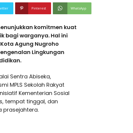
witter
Pinterest
WhatsApp
menunjukkan komitmen kuat
 bagi warganya. Hal ini
li Kota Agung Nugroho
engenalan Lingkungan
didikan.
lai Sentra Abiseka,
mi MPLS Sekolah Rakyat
nisiatif Kementerian Sosial
, tempat tinggal, dan
ga prasejahtera.