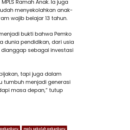
MPLS Ramah Anak. Ia juga
 sudah menyekolahkan anak-
m wajib belajar 13 tahun.
menjadi bukti bahwa Pemko
dunia pendidikan, dari usia
n dianggap sebagai investasi
ijakan, tapi juga dalam
ru tumbuh menjadi generasi
dapi masa depan,” tutup
 pekanbaru
mpls sekolah pekanbaru