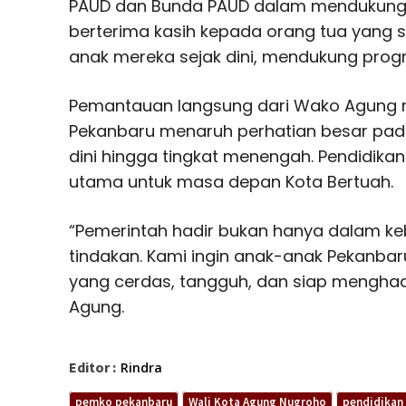
PAUD dan Bunda PAUD dalam mendukung 
berterima kasih kepada orang tua yang
anak mereka sejak dini, mendukung progra
Pemantauan langsung dari Wako Agung 
Pekanbaru menaruh perhatian besar pada 
dini hingga tingkat menengah. Pendidika
utama untuk masa depan Kota Bertuah.
“Pemerintah hadir bukan hanya dalam keb
tindakan. Kami ingin anak-anak Pekanba
yang cerdas, tangguh, dan siap mengha
Agung.
Editor :
Rindra
pemko pekanbaru
Wali Kota Agung Nugroho
pendidikan