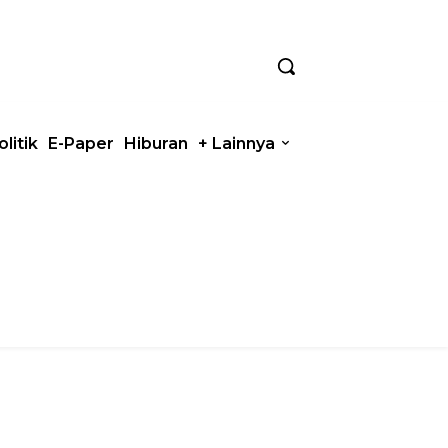
olitik
E-Paper
Hiburan
+ Lainnya