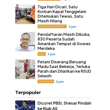
Tiga Hari Dicari, Satu
Korban Kapal Tenggelam
Ditemukan Tewas, Satu
Masih Hilang
4 jam
KEPULAUAN MERANTI
Pendaftaran Masih Dibuka,
830 Peserta Sudah
Amankan Tempat di Gowes
Merdeka
5 jam
RIAU
Petani Diserang Beruang
Madu Saat Bekerja, Terluka
Parah dan Dilarikan ke RSUD
Selasih
8 jam
PELALAWAN
Terpopuler
Dicoret PBSI, Shesar Pindah
ke Klub AS