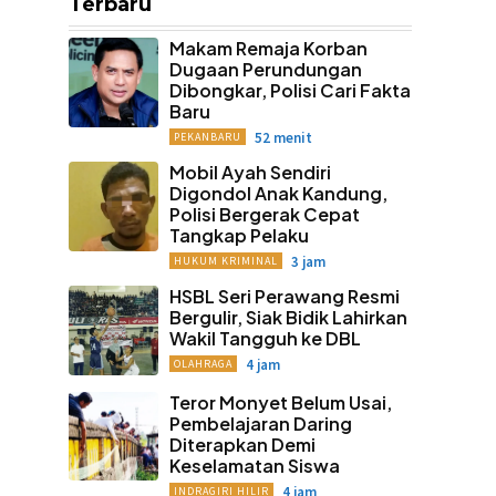
Terbaru
Makam Remaja Korban
Dugaan Perundungan
Dibongkar, Polisi Cari Fakta
Baru
52 menit
PEKANBARU
Mobil Ayah Sendiri
Digondol Anak Kandung,
Polisi Bergerak Cepat
Tangkap Pelaku
3 jam
HUKUM KRIMINAL
HSBL Seri Perawang Resmi
Bergulir, Siak Bidik Lahirkan
Wakil Tangguh ke DBL
4 jam
OLAHRAGA
Teror Monyet Belum Usai,
Pembelajaran Daring
Diterapkan Demi
Keselamatan Siswa
4 jam
INDRAGIRI HILIR