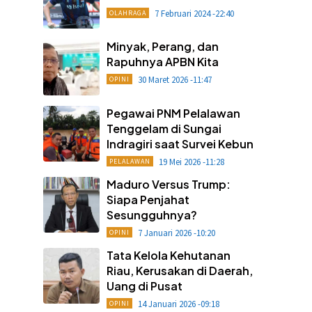
7 Februari 2024 -22:40
OLAHRAGA
Minyak, Perang, dan
Rapuhnya APBN Kita
30 Maret 2026 -11:47
OPINI
Pegawai PNM Pelalawan
Tenggelam di Sungai
Indragiri saat Survei Kebun
19 Mei 2026 -11:28
PELALAWAN
Maduro Versus Trump:
Siapa Penjahat
Sesungguhnya?
7 Januari 2026 -10:20
OPINI
Tata Kelola Kehutanan
Riau, Kerusakan di Daerah,
Uang di Pusat
14 Januari 2026 -09:18
OPINI