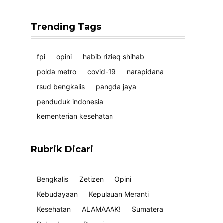
Trending Tags
fpi
opini
habib rizieq shihab
polda metro
covid-19
narapidana
rsud bengkalis
pangda jaya
penduduk indonesia
kementerian kesehatan
Rubrik Dicari
Bengkalis
Zetizen
Opini
Kebudayaan
Kepulauan Meranti
Kesehatan
ALAMAAAK!
Sumatera