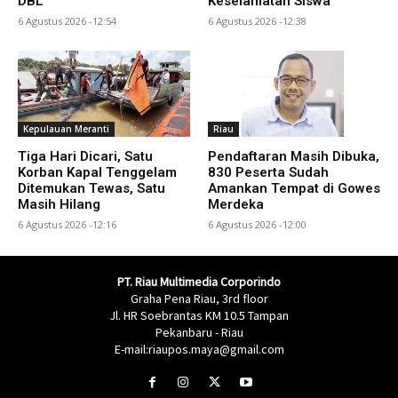
DBL
Keselamatan Siswa
6 Agustus 2026 -12:54
6 Agustus 2026 -12:38
Kepulauan Meranti
Riau
Tiga Hari Dicari, Satu
Pendaftaran Masih Dibuka,
Korban Kapal Tenggelam
830 Peserta Sudah
Ditemukan Tewas, Satu
Amankan Tempat di Gowes
Masih Hilang
Merdeka
6 Agustus 2026 -12:16
6 Agustus 2026 -12:00
PT. Riau Multimedia Corporindo
Graha Pena Riau, 3rd floor
Jl. HR Soebrantas KM 10.5 Tampan
Pekanbaru - Riau
E-mail:riaupos.maya@gmail.com