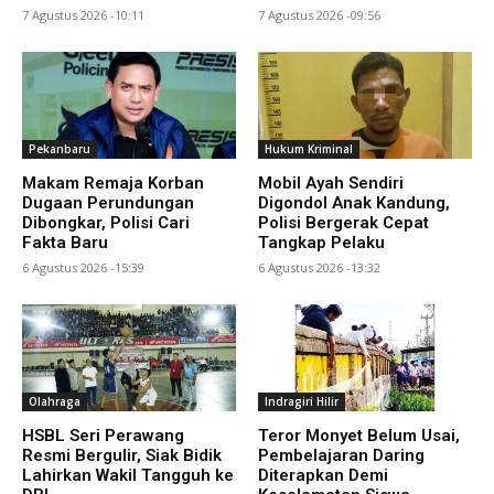
7 Agustus 2026 -10:11
7 Agustus 2026 -09:56
Pekanbaru
Hukum Kriminal
Makam Remaja Korban
Mobil Ayah Sendiri
Dugaan Perundungan
Digondol Anak Kandung,
Dibongkar, Polisi Cari
Polisi Bergerak Cepat
Fakta Baru
Tangkap Pelaku
6 Agustus 2026 -15:39
6 Agustus 2026 -13:32
Olahraga
Indragiri Hilir
HSBL Seri Perawang
Teror Monyet Belum Usai,
Resmi Bergulir, Siak Bidik
Pembelajaran Daring
Lahirkan Wakil Tangguh ke
Diterapkan Demi