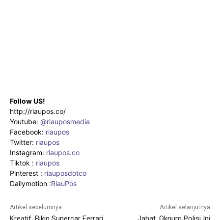
Follow US!
http://riaupos.co/
Youtube:
@riauposmedia
Facebook:
riaupos
Twitter:
riaupos
Instagram:
riaupos.co
Tiktok :
riaupos
Pinterest :
riauposdotco
Dailymotion :
RiauPos
Artikel sebelumnya
Artikel selanjutnya
Kreatif, Bikin Supercar Ferrari
Jahat, Oknum Polisi Ini