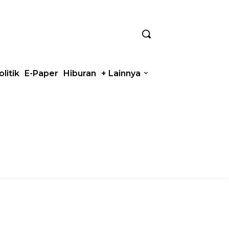
olitik
E-Paper
Hiburan
+ Lainnya