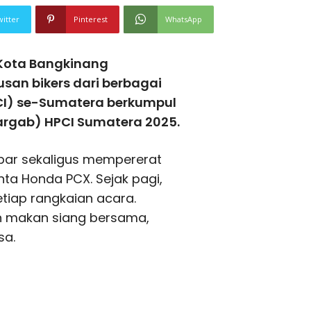
witter
Pinterest
WhatsApp
Kota Bangkinang
san bikers dari berbagai
CI) se-Sumatera berkumpul
rgab) HPCI Sumatera 2025.
akbar sekaligus mempererat
nta Honda PCX. Sejak pagi,
etiap rangkaian acara.
an makan siang bersama,
sa.