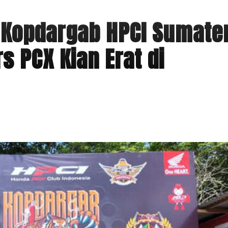
r Kopdargab HPCI Sumate
rs PCX Kian Erat di