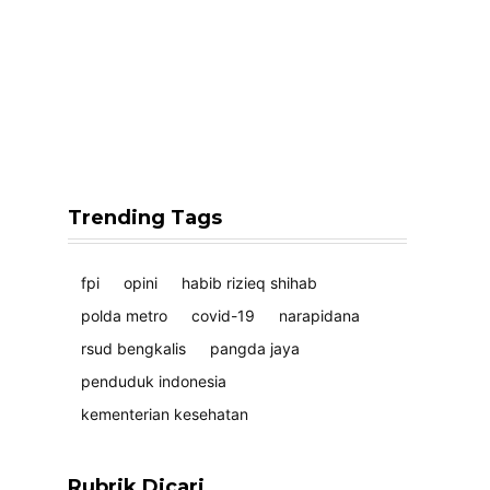
Trending Tags
fpi
opini
habib rizieq shihab
polda metro
covid-19
narapidana
rsud bengkalis
pangda jaya
penduduk indonesia
kementerian kesehatan
Rubrik Dicari