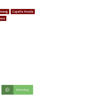
inang
Capella Honda
era
WhatsApp