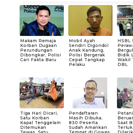
Makam Remaja
Mobil Ayah
HSBL 
Korban Dugaan
Sendiri Digondol
Peraw
Perundungan
Anak Kandung,
Bergul
Dibongkar, Polisi
Polisi Bergerak
Bidik 
Cari Fakta Baru
Cepat Tangkap
Wakil
Pelaku
DBL
Tiga Hari Dicari,
Pendaftaran
Petani
Satu Korban
Masih Dibuka,
Berua
Kapal Tenggelam
830 Peserta
Saat B
Ditemukan
Sudah Amankan
Terluk
Tewas, Satu
Tempat di Gowes
Dilari