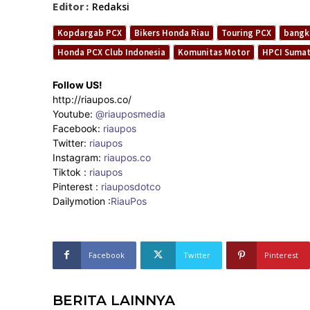
Editor :
Redaksi
Kopdargab PCX
Bikers Honda Riau
Touring PCX
bangk
Honda PCX Club Indonesia
Komunitas Motor
HPCI Sumat
Follow US!
http://riaupos.co/
Youtube:
@riauposmedia
Facebook:
riaupos
Twitter:
riaupos
Instagram:
riaupos.co
Tiktok :
riaupos
Pinterest :
riauposdotco
Dailymotion :
RiauPos
Facebook
Twitter
Pinterest
BERITA LAINNYA