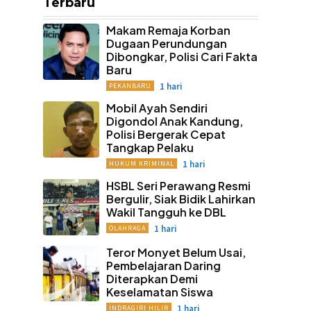
Terbaru
Makam Remaja Korban
Dugaan Perundungan
Dibongkar, Polisi Cari Fakta
Baru
1 hari
PEKANBARU
Mobil Ayah Sendiri
Digondol Anak Kandung,
Polisi Bergerak Cepat
Tangkap Pelaku
1 hari
HUKUM KRIMINAL
HSBL Seri Perawang Resmi
Bergulir, Siak Bidik Lahirkan
Wakil Tangguh ke DBL
1 hari
OLAHRAGA
Teror Monyet Belum Usai,
Pembelajaran Daring
Diterapkan Demi
Keselamatan Siswa
1 hari
INDRAGIRI HILIR