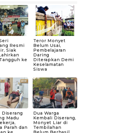
Seri
Teror Monyet
ang Resmi
Belum Usai,
ir, Siak
Pembelajaran
Lahirkan
Daring
 Tangguh ke
Diterapkan Demi
Keselamatan
Siswa
 Diserang
Dua Warga
ng Madu
Kembali Diserang,
ekerja,
Monyet Liar di
a Parah dan
Tembilahan
kan ke
Belum Berhasil