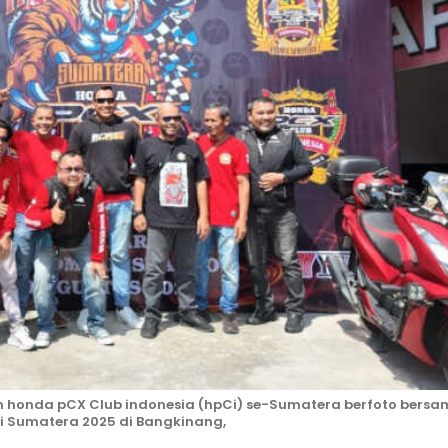
 honda pCX Club indonesia (hpCi) se-Sumatera berfoto bers
 Sumatera 2025 di Bangkinang,