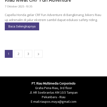
7 Oktober 2025 -10:35
Capella Honda gelar CRF Fun Adventure di Bangkinang, bikers Riau
uji adrenalin di jalur ekstrem sambil dapat edukasi safety riding.
Baca Selengkapnya
1
2
3
PT. Riau Multimedia Corporindo
Graha Pena Riau, 3rd floor
Jl. HR Soebrantas KM 10.5 Tampan
Pekanbaru - Riau
E-mail:riaupos.maya@gmail.com