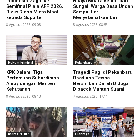
Indonesia Gagal ke
Buaya Muara Keluar dari
Semifinal Piala AFF 2026,
Sungai, Warga Desa Undan
Rizky Ridho Minta Maaf
Sampai Lari
kepada Suporter
Menyelamatkan Diri
8 Agustus 2026 -09:08
8 Agustus 2026 -08:53
Hukum Kriminal
Pekanbaru
KPK Dalami Tiga
Tragedi Pagi di Pekanbaru,
Pertemuan Suhardiman
Rosdiana Tewas
Amby dengan Menteri
Bersimbah Darah Diduga
Kehutanan
Dibacok Mantan Suami
8 Agustus 2026 -08:13
7 Agustus 2026 -17:11
Indragiri Hilir
Olahraga