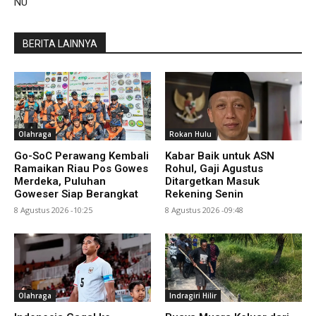
NU
BERITA LAINNYA
Olahraga
Rokan Hulu
Go-SoC Perawang Kembali
Kabar Baik untuk ASN
Ramaikan Riau Pos Gowes
Rohul, Gaji Agustus
Merdeka, Puluhan
Ditargetkan Masuk
Goweser Siap Berangkat
Rekening Senin
8 Agustus 2026 -10:25
8 Agustus 2026 -09:48
Olahraga
Indragiri Hilir