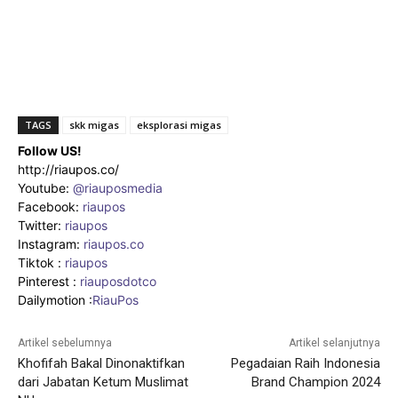
TAGS
skk migas
eksplorasi migas
Follow US!
http://riaupos.co/
Youtube:
@riauposmedia
Facebook:
riaupos
Twitter:
riaupos
Instagram:
riaupos.co
Tiktok :
riaupos
Pinterest :
riauposdotco
Dailymotion :
RiauPos
Artikel sebelumnya
Artikel selanjutnya
Khofifah Bakal Dinonaktifkan
Pegadaian Raih Indonesia
dari Jabatan Ketum Muslimat
Brand Champion 2024