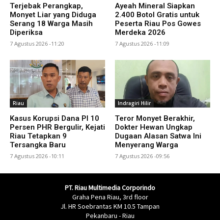
Terjebak Perangkap,
Ayeah Mineral Siapkan
Monyet Liar yang Diduga
2.400 Botol Gratis untuk
Serang 18 Warga Masih
Peserta Riau Pos Gowes
Diperiksa
Merdeka 2026
7 Agustus 2026 -11:20
7 Agustus 2026 -11:09
Riau
Indragiri Hilir
Kasus Korupsi Dana PI 10
Teror Monyet Berakhir,
Persen PHR Bergulir, Kejati
Dokter Hewan Ungkap
Riau Tetapkan 9
Dugaan Alasan Satwa Ini
Tersangka Baru
Menyerang Warga
7 Agustus 2026 -10:11
7 Agustus 2026 -09:56
PT. Riau Multimedia Corporindo
Graha Pena Riau, 3rd floor
Jl. HR Soebrantas KM 10.5 Tampan
Pekanbaru - Riau