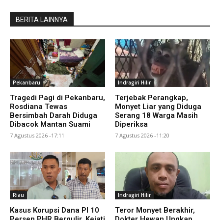
BERITA LAINNYA
Pekanbaru
Indragiri Hilir
Tragedi Pagi di Pekanbaru,
Terjebak Perangkap,
Rosdiana Tewas
Monyet Liar yang Diduga
Bersimbah Darah Diduga
Serang 18 Warga Masih
Dibacok Mantan Suami
Diperiksa
7 Agustus 2026 -17:11
7 Agustus 2026 -11:20
Riau
Indragiri Hilir
Kasus Korupsi Dana PI 10
Teror Monyet Berakhir,
Persen PHR Bergulir, Kejati
Dokter Hewan Ungkap