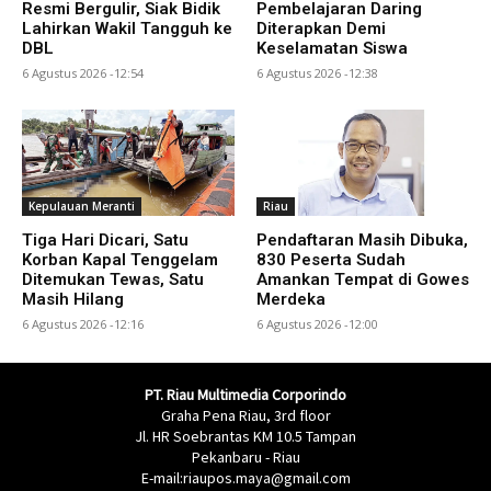
Resmi Bergulir, Siak Bidik
Pembelajaran Daring
Lahirkan Wakil Tangguh ke
Diterapkan Demi
DBL
Keselamatan Siswa
6 Agustus 2026 -12:54
6 Agustus 2026 -12:38
Kepulauan Meranti
Riau
Tiga Hari Dicari, Satu
Pendaftaran Masih Dibuka,
Korban Kapal Tenggelam
830 Peserta Sudah
Ditemukan Tewas, Satu
Amankan Tempat di Gowes
Masih Hilang
Merdeka
6 Agustus 2026 -12:16
6 Agustus 2026 -12:00
PT. Riau Multimedia Corporindo
Graha Pena Riau, 3rd floor
Jl. HR Soebrantas KM 10.5 Tampan
Pekanbaru - Riau
E-mail:riaupos.maya@gmail.com