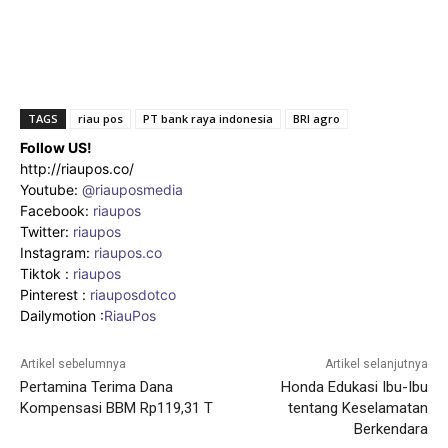
TAGS
riau pos
PT bank raya indonesia
BRI agro
Follow US!
http://riaupos.co/
Youtube:
@riauposmedia
Facebook:
riaupos
Twitter:
riaupos
Instagram:
riaupos.co
Tiktok :
riaupos
Pinterest :
riauposdotco
Dailymotion :
RiauPos
Artikel sebelumnya
Artikel selanjutnya
Pertamina Terima Dana
Honda Edukasi Ibu-Ibu
Kompensasi BBM Rp119,31 T
tentang Keselamatan
Berkendara