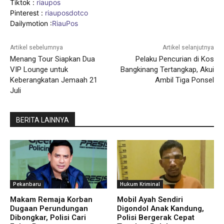
Tiktok :
riaupos
Pinterest :
riauposdotco
Dailymotion :
RiauPos
Artikel sebelumnya
Artikel selanjutnya
Menang Tour Siapkan Dua
Pelaku Pencurian di Kos
VIP Lounge untuk
Bangkinang Tertangkap, Akui
Keberangkatan Jemaah 21
Ambil Tiga Ponsel
Juli
BERITA LAINNYA
Pekanbaru
Hukum Kriminal
Makam Remaja Korban
Mobil Ayah Sendiri
Dugaan Perundungan
Digondol Anak Kandung,
Dibongkar, Polisi Cari
Polisi Bergerak Cepat