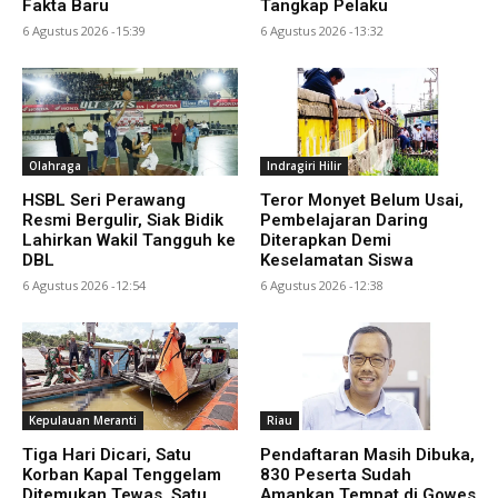
Fakta Baru
Tangkap Pelaku
6 Agustus 2026 -15:39
6 Agustus 2026 -13:32
Olahraga
Indragiri Hilir
HSBL Seri Perawang
Teror Monyet Belum Usai,
Resmi Bergulir, Siak Bidik
Pembelajaran Daring
Lahirkan Wakil Tangguh ke
Diterapkan Demi
DBL
Keselamatan Siswa
6 Agustus 2026 -12:54
6 Agustus 2026 -12:38
Kepulauan Meranti
Riau
Tiga Hari Dicari, Satu
Pendaftaran Masih Dibuka,
Korban Kapal Tenggelam
830 Peserta Sudah
Ditemukan Tewas, Satu
Amankan Tempat di Gowes