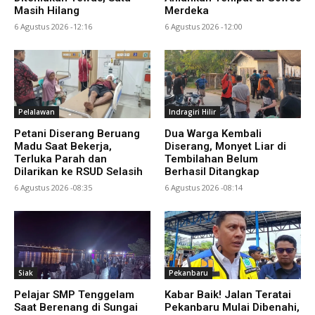
Masih Hilang
Merdeka
6 Agustus 2026 -12:16
6 Agustus 2026 -12:00
Pelalawan
Indragiri Hilir
Petani Diserang Beruang
Dua Warga Kembali
Madu Saat Bekerja,
Diserang, Monyet Liar di
Terluka Parah dan
Tembilahan Belum
Dilarikan ke RSUD Selasih
Berhasil Ditangkap
6 Agustus 2026 -08:35
6 Agustus 2026 -08:14
Siak
Pekanbaru
Pelajar SMP Tenggelam
Kabar Baik! Jalan Teratai
Saat Berenang di Sungai
Pekanbaru Mulai Dibenahi,