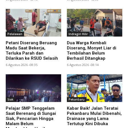
Pelalawan
Indragiri Hilir
Petani Diserang Beruang
Dua Warga Kembali
Madu Saat Bekerja,
Diserang, Monyet Liar di
Terluka Parah dan
Tembilahan Belum
Dilarikan ke RSUD Selasih
Berhasil Ditangkap
6 Agustus 2026 -08:35
6 Agustus 2026 -08:14
Siak
Pekanbaru
Pelajar SMP Tenggelam
Kabar Baik! Jalan Teratai
Saat Berenang di Sungai
Pekanbaru Mulai Dibenahi,
Siak, Pencarian Hingga
Drainase yang Lama
Malam Belum
Tertutup Kini Dibuka