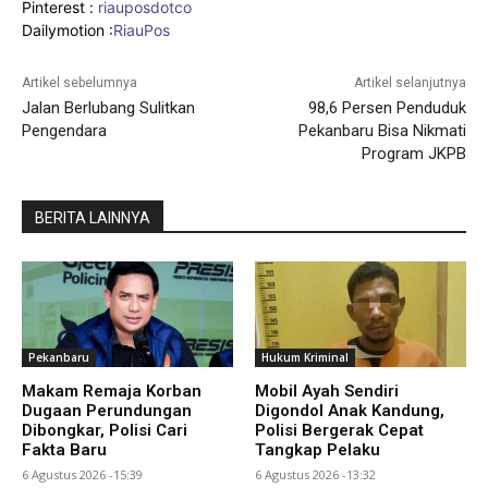
Pinterest :
riauposdotco
Dailymotion :
RiauPos
Artikel sebelumnya
Artikel selanjutnya
Jalan Berlubang Sulitkan
98,6 Persen Penduduk
Pengendara
Pekanbaru Bisa Nikmati
Program JKPB
BERITA LAINNYA
Pekanbaru
Hukum Kriminal
Makam Remaja Korban
Mobil Ayah Sendiri
Dugaan Perundungan
Digondol Anak Kandung,
Dibongkar, Polisi Cari
Polisi Bergerak Cepat
Fakta Baru
Tangkap Pelaku
6 Agustus 2026 -15:39
6 Agustus 2026 -13:32