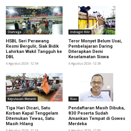
Olahraga
Indragiri Hilir
HSBL Seri Perawang
Teror Monyet Belum Usai,
Resmi Bergulir, Siak Bidik
Pembelajaran Daring
Lahirkan Wakil Tangguh ke
Diterapkan Demi
DBL
Keselamatan Siswa
6 Agustus 2026 -12:54
6 Agustus 2026 -12:38
Kepulauan Meranti
Riau
Tiga Hari Dicari, Satu
Pendaftaran Masih Dibuka,
Korban Kapal Tenggelam
830 Peserta Sudah
Ditemukan Tewas, Satu
Amankan Tempat di Gowes
Masih Hilang
Merdeka
6 Agustus 2026 -12:16
6 Agustus 2026 -12:00