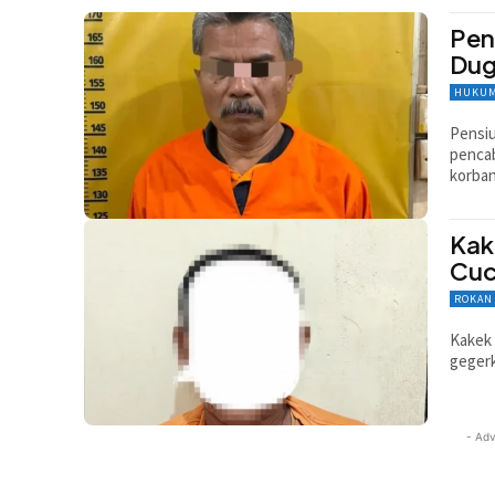
Pen
Dug
HUKUM
Pensiu
pencab
korban
Kak
Cuc
ROKAN 
Kakek 
geger
- Adv