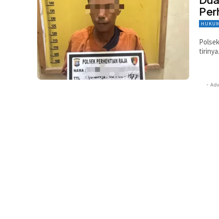
Per
HUKUM
Polsek
tirinya
- Adv