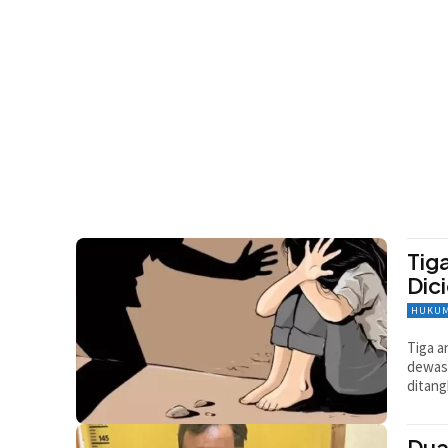
Tig
Dici
HUKUM
Tiga a
dewasa
ditang
Dua