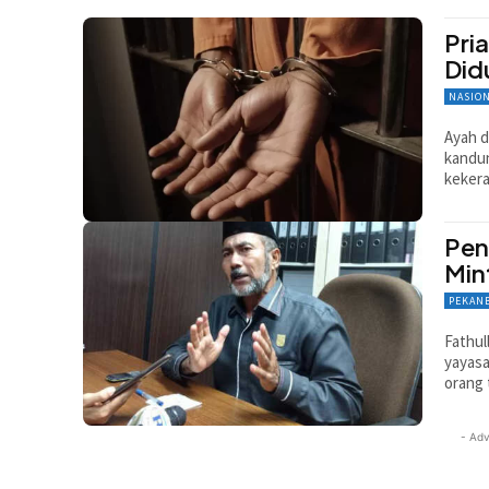
Pri
Did
NASIO
Ayah d
kandun
kekera
Pen
Min
PEKAN
Fathul
yayasa
orang 
- Adv