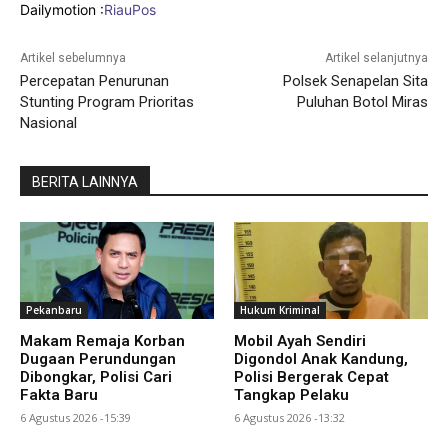
Dailymotion :
RiauPos
Artikel sebelumnya
Artikel selanjutnya
Percepatan Penurunan
Polsek Senapelan Sita
Stunting Program Prioritas
Puluhan Botol Miras
Nasional
BERITA LAINNYA
Pekanbaru
Hukum Kriminal
Makam Remaja Korban
Mobil Ayah Sendiri
Dugaan Perundungan
Digondol Anak Kandung,
Dibongkar, Polisi Cari
Polisi Bergerak Cepat
Fakta Baru
Tangkap Pelaku
6 Agustus 2026 -15:39
6 Agustus 2026 -13:32