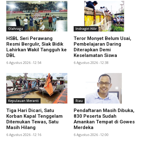
Olahraga
Indragiri Hilir
HSBL Seri Perawang
Teror Monyet Belum Usai,
Resmi Bergulir, Siak Bidik
Pembelajaran Daring
Lahirkan Wakil Tangguh ke
Diterapkan Demi
DBL
Keselamatan Siswa
6 Agustus 2026 -12:54
6 Agustus 2026 -12:38
Kepulauan Meranti
Riau
Tiga Hari Dicari, Satu
Pendaftaran Masih Dibuka,
Korban Kapal Tenggelam
830 Peserta Sudah
Ditemukan Tewas, Satu
Amankan Tempat di Gowes
Masih Hilang
Merdeka
6 Agustus 2026 -12:16
6 Agustus 2026 -12:00