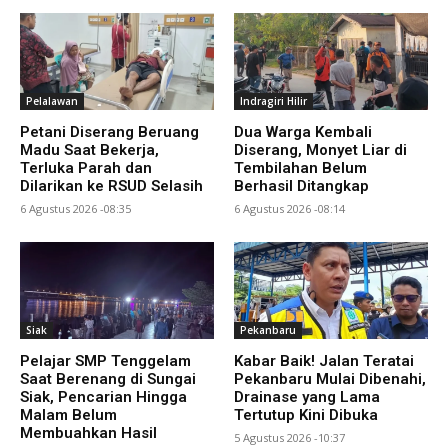
Pelalawan
Indragiri Hilir
Petani Diserang Beruang
Dua Warga Kembali
Madu Saat Bekerja,
Diserang, Monyet Liar di
Terluka Parah dan
Tembilahan Belum
Dilarikan ke RSUD Selasih
Berhasil Ditangkap
6 Agustus 2026 -08:35
6 Agustus 2026 -08:14
Siak
Pekanbaru
Pelajar SMP Tenggelam
Kabar Baik! Jalan Teratai
Saat Berenang di Sungai
Pekanbaru Mulai Dibenahi,
Siak, Pencarian Hingga
Drainase yang Lama
Malam Belum
Tertutup Kini Dibuka
Membuahkan Hasil
5 Agustus 2026 -10:37