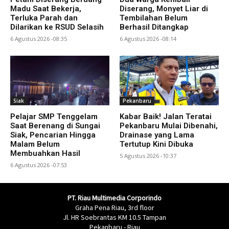
Madu Saat Bekerja,
Diserang, Monyet Liar di
Terluka Parah dan
Tembilahan Belum
Dilarikan ke RSUD Selasih
Berhasil Ditangkap
6 Agustus 2026 -08:35
6 Agustus 2026 -08:14
Siak
Pekanbaru
Pelajar SMP Tenggelam
Kabar Baik! Jalan Teratai
Saat Berenang di Sungai
Pekanbaru Mulai Dibenahi,
Siak, Pencarian Hingga
Drainase yang Lama
Malam Belum
Tertutup Kini Dibuka
Membuahkan Hasil
5 Agustus 2026 -10:37
6 Agustus 2026 -07:53
PT. Riau Multimedia Corporindo
Graha Pena Riau, 3rd floor
Jl. HR Soebrantas KM 10.5 Tampan
Pekanbaru - Riau