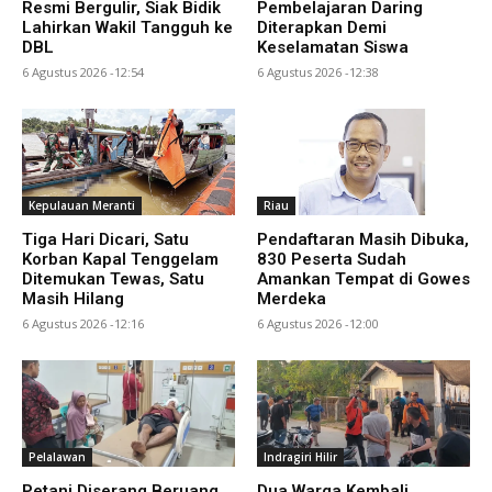
Resmi Bergulir, Siak Bidik
Pembelajaran Daring
Lahirkan Wakil Tangguh ke
Diterapkan Demi
DBL
Keselamatan Siswa
6 Agustus 2026 -12:54
6 Agustus 2026 -12:38
Kepulauan Meranti
Riau
Tiga Hari Dicari, Satu
Pendaftaran Masih Dibuka,
Korban Kapal Tenggelam
830 Peserta Sudah
Ditemukan Tewas, Satu
Amankan Tempat di Gowes
Masih Hilang
Merdeka
6 Agustus 2026 -12:16
6 Agustus 2026 -12:00
Pelalawan
Indragiri Hilir
Petani Diserang Beruang
Dua Warga Kembali