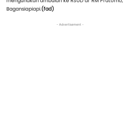
mengunakan ambulan ke RSUD dr RM Pratomo,
Bagansiapiapi.
(fad)
- Advertisement -