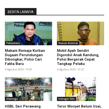
BERITA LAINNYA
Pekanbaru
Hukum Kriminal
Makam Remaja Korban
Mobil Ayah Sendiri
Dugaan Perundungan
Digondol Anak Kandung,
Dibongkar, Polisi Cari
Polisi Bergerak Cepat
Fakta Baru
Tangkap Pelaku
6 Agustus 2026 -15:39
6 Agustus 2026 -13:32
Olahraga
Indragiri Hilir
HSBL Seri Perawang
Teror Monyet Belum Usai,