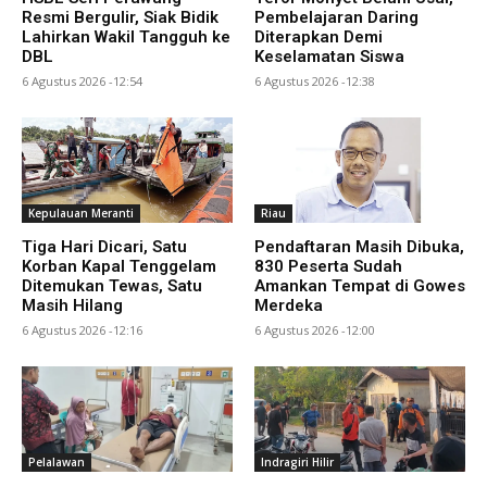
Resmi Bergulir, Siak Bidik
Pembelajaran Daring
Lahirkan Wakil Tangguh ke
Diterapkan Demi
DBL
Keselamatan Siswa
6 Agustus 2026 -12:54
6 Agustus 2026 -12:38
Kepulauan Meranti
Riau
Tiga Hari Dicari, Satu
Pendaftaran Masih Dibuka,
Korban Kapal Tenggelam
830 Peserta Sudah
Ditemukan Tewas, Satu
Amankan Tempat di Gowes
Masih Hilang
Merdeka
6 Agustus 2026 -12:16
6 Agustus 2026 -12:00
Pelalawan
Indragiri Hilir