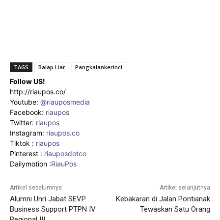
TAGS
Balap Liar
Pangkalankerinci
Follow US!
http://riaupos.co/
Youtube:
@riauposmedia
Facebook:
riaupos
Twitter:
riaupos
Instagram:
riaupos.co
Tiktok :
riaupos
Pinterest :
riauposdotco
Dailymotion :
RiauPos
Artikel sebelumnya
Artikel selanjutnya
Alumni Unri Jabat SEVP
Kebakaran di Jalan Pontianak
Business Support PTPN IV
Tewaskan Satu Orang
Regional III