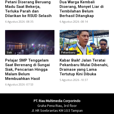
Petani Diserang Beruang
Dua Warga Kembali
Madu Saat Bekerja,
Diserang, Monyet Liar di
Terluka Parah dan
Tembilahan Belum
Dilarikan ke RSUD Selasih
Berhasil Ditangkap
6 Agustus 2026 -08:35
6 Agustus 2026 -08:14
Siak
Pekanbaru
Pelajar SMP Tenggelam
Kabar Baik! Jalan Teratai
Saat Berenang di Sungai
Pekanbaru Mulai Dibenahi,
Siak, Pencarian Hingga
Drainase yang Lama
Malam Belum
Tertutup Kini Dibuka
Membuahkan Hasil
5 Agustus 2026 -10:37
6 Agustus 2026 -07:53
PT. Riau Multimedia Corporindo
Graha Pena Riau, 3rd floor
Jl. HR Soebrantas KM 10.5 Tampan