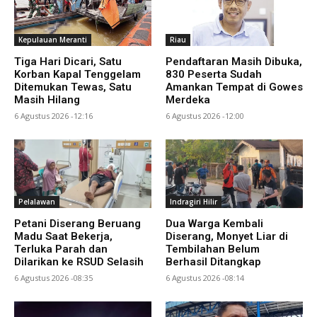
Kepulauan Meranti
Riau
Tiga Hari Dicari, Satu
Pendaftaran Masih Dibuka,
Korban Kapal Tenggelam
830 Peserta Sudah
Ditemukan Tewas, Satu
Amankan Tempat di Gowes
Masih Hilang
Merdeka
6 Agustus 2026 -12:16
6 Agustus 2026 -12:00
Pelalawan
Indragiri Hilir
Petani Diserang Beruang
Dua Warga Kembali
Madu Saat Bekerja,
Diserang, Monyet Liar di
Terluka Parah dan
Tembilahan Belum
Dilarikan ke RSUD Selasih
Berhasil Ditangkap
6 Agustus 2026 -08:35
6 Agustus 2026 -08:14