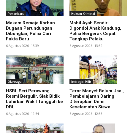
Pekanbaru
Hukum Kriminal
Makam Remaja Korban
Mobil Ayah Sendiri
Dugaan Perundungan
Digondol Anak Kandung,
Dibongkar, Polisi Cari
Polisi Bergerak Cepat
Fakta Baru
Tangkap Pelaku
6 Agustus 2026 -15:39
6 Agustus 2026 -13:32
Olahraga
Indragiri Hilir
HSBL Seri Perawang
Teror Monyet Belum Usai,
Resmi Bergulir, Siak Bidik
Pembelajaran Daring
Lahirkan Wakil Tangguh ke
Diterapkan Demi
DBL
Keselamatan Siswa
6 Agustus 2026 -12:54
6 Agustus 2026 -12:38