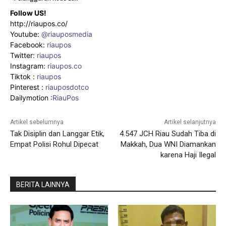
Follow US!
http://riaupos.co/
Youtube:
@riauposmedia
Facebook:
riaupos
Twitter:
riaupos
Instagram:
riaupos.co
Tiktok :
riaupos
Pinterest :
riauposdotco
Dailymotion :
RiauPos
Artikel sebelumnya
Artikel selanjutnya
Tak Disiplin dan Langgar Etik,
4.547 JCH Riau Sudah Tiba di
Empat Polisi Rohul Dipecat
Makkah, Dua WNI Diamankan
karena Haji Ilegal
BERITA LAINNYA