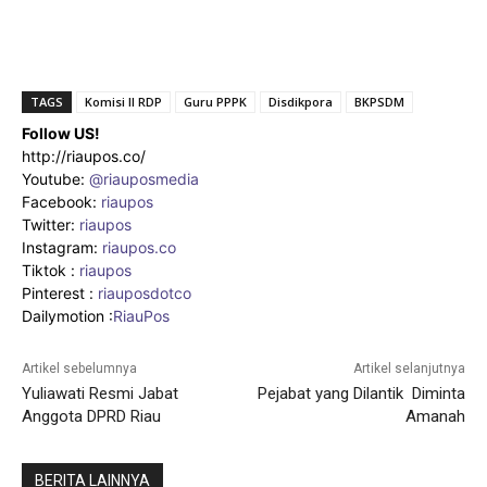
TAGS
Komisi II RDP
Guru PPPK
Disdikpora
BKPSDM
Follow US!
http://riaupos.co/
Youtube:
@riauposmedia
Facebook:
riaupos
Twitter:
riaupos
Instagram:
riaupos.co
Tiktok :
riaupos
Pinterest :
riauposdotco
Dailymotion :
RiauPos
Artikel sebelumnya
Artikel selanjutnya
Yuliawati Resmi Jabat
Pejabat yang Dilantik Diminta
Anggota DPRD Riau
Amanah
BERITA LAINNYA