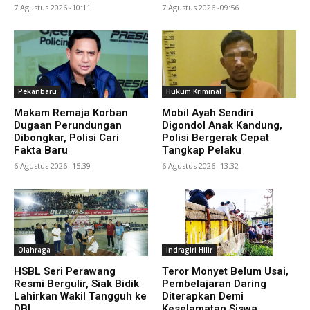
7 Agustus 2026 -10:11
7 Agustus 2026 -09:56
Pekanbaru
Hukum Kriminal
Makam Remaja Korban
Mobil Ayah Sendiri
Dugaan Perundungan
Digondol Anak Kandung,
Dibongkar, Polisi Cari
Polisi Bergerak Cepat
Fakta Baru
Tangkap Pelaku
6 Agustus 2026 -15:39
6 Agustus 2026 -13:32
Olahraga
Indragiri Hilir
HSBL Seri Perawang
Teror Monyet Belum Usai,
Resmi Bergulir, Siak Bidik
Pembelajaran Daring
Lahirkan Wakil Tangguh ke
Diterapkan Demi
DBL
Keselamatan Siswa