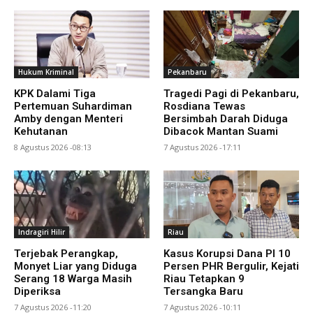
Hukum Kriminal
Pekanbaru
KPK Dalami Tiga
Tragedi Pagi di Pekanbaru,
Pertemuan Suhardiman
Rosdiana Tewas
Amby dengan Menteri
Bersimbah Darah Diduga
Kehutanan
Dibacok Mantan Suami
8 Agustus 2026 -08:13
7 Agustus 2026 -17:11
Indragiri Hilir
Riau
Terjebak Perangkap,
Kasus Korupsi Dana PI 10
Monyet Liar yang Diduga
Persen PHR Bergulir, Kejati
Serang 18 Warga Masih
Riau Tetapkan 9
Diperiksa
Tersangka Baru
7 Agustus 2026 -11:20
7 Agustus 2026 -10:11