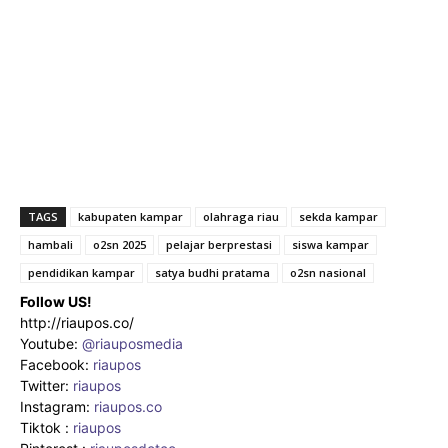
TAGS
kabupaten kampar
olahraga riau
sekda kampar
hambali
o2sn 2025
pelajar berprestasi
siswa kampar
pendidikan kampar
satya budhi pratama
o2sn nasional
Follow US!
http://riaupos.co/
Youtube:
@riauposmedia
Facebook:
riaupos
Twitter:
riaupos
Instagram:
riaupos.co
Tiktok :
riaupos