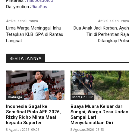
Pinterest :
riauposdotco
Dailymotion :
RiauPos
Artikel sebelumnya
Artikel selanjutnya
Lima Warga Meninggal, Inhu
Dua Anak Jadi Korban, Ayah
Tetapkan KLB ISPA di Rantau
Tiri di Perhentian Raja
Langsat
Ditangkap Polisi
BERITA LAINNYA
Olahraga
Indragiri Hilir
Indonesia Gagal ke
Buaya Muara Keluar dari
Semifinal Piala AFF 2026,
Sungai, Warga Desa Undan
Rizky Ridho Minta Maaf
Sampai Lari
kepada Suporter
Menyelamatkan Diri
8 Agustus 2026 -09:08
8 Agustus 2026 -08:53