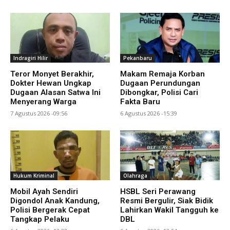
Indragiri Hilir
Pekanbaru
Teror Monyet Berakhir,
Makam Remaja Korban
Dokter Hewan Ungkap
Dugaan Perundungan
Dugaan Alasan Satwa Ini
Dibongkar, Polisi Cari
Menyerang Warga
Fakta Baru
7 Agustus 2026 -09:56
6 Agustus 2026 -15:39
Hukum Kriminal
Olahraga
Mobil Ayah Sendiri
HSBL Seri Perawang
Digondol Anak Kandung,
Resmi Bergulir, Siak Bidik
Polisi Bergerak Cepat
Lahirkan Wakil Tangguh ke
Tangkap Pelaku
DBL