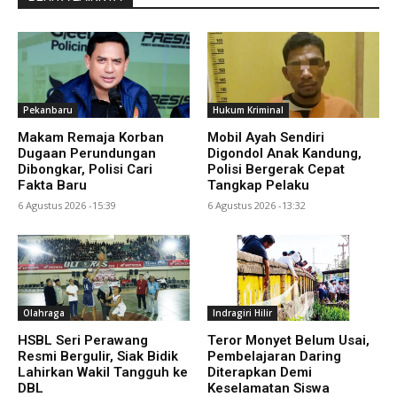
Pekanbaru
Hukum Kriminal
Makam Remaja Korban
Mobil Ayah Sendiri
Dugaan Perundungan
Digondol Anak Kandung,
Dibongkar, Polisi Cari
Polisi Bergerak Cepat
Fakta Baru
Tangkap Pelaku
6 Agustus 2026 -15:39
6 Agustus 2026 -13:32
Olahraga
Indragiri Hilir
HSBL Seri Perawang
Teror Monyet Belum Usai,
Resmi Bergulir, Siak Bidik
Pembelajaran Daring
Lahirkan Wakil Tangguh ke
Diterapkan Demi
DBL
Keselamatan Siswa