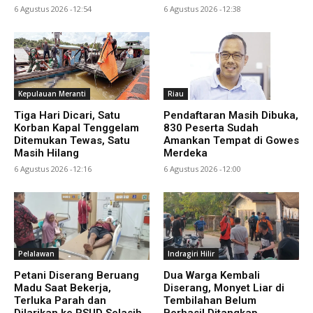
6 Agustus 2026 -12:54
6 Agustus 2026 -12:38
Kepulauan Meranti
Riau
Tiga Hari Dicari, Satu
Pendaftaran Masih Dibuka,
Korban Kapal Tenggelam
830 Peserta Sudah
Ditemukan Tewas, Satu
Amankan Tempat di Gowes
Masih Hilang
Merdeka
6 Agustus 2026 -12:16
6 Agustus 2026 -12:00
Pelalawan
Indragiri Hilir
Petani Diserang Beruang
Dua Warga Kembali
Madu Saat Bekerja,
Diserang, Monyet Liar di
Terluka Parah dan
Tembilahan Belum
Dilarikan ke RSUD Selasih
Berhasil Ditangkap