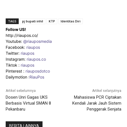
TAGS
pj bupati inhil
KTP
Identitas Diri
Follow US!
http://riaupos.co/
Youtube:
@riauposmedia
Facebook:
riaupos
Twitter:
riaupos
Instagram:
riaupos.co
Tiktok :
riaupos
Pinterest :
riauposdotco
Dailymotion :
RiauPos
Artikel sebelumnya
Artikel selanjutnya
Dosen Unri Gagas UKS
Mahasiswa PCR Ciptakan
Berbasis Virtual SMAN 8
Kendali Jarak Jauh Sistem
Pekanbaru
Penggerak Senjata
BERITA LAINNYA