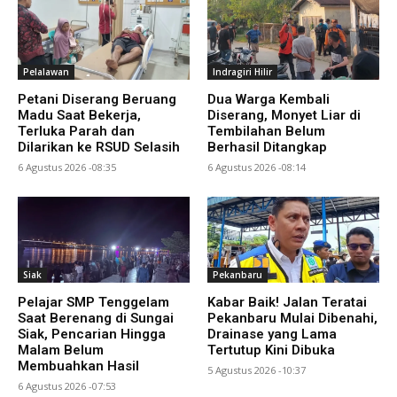
Pelalawan
Indragiri Hilir
Petani Diserang Beruang
Dua Warga Kembali
Madu Saat Bekerja,
Diserang, Monyet Liar di
Terluka Parah dan
Tembilahan Belum
Dilarikan ke RSUD Selasih
Berhasil Ditangkap
6 Agustus 2026 -08:35
6 Agustus 2026 -08:14
Siak
Pekanbaru
Pelajar SMP Tenggelam
Kabar Baik! Jalan Teratai
Saat Berenang di Sungai
Pekanbaru Mulai Dibenahi,
Siak, Pencarian Hingga
Drainase yang Lama
Malam Belum
Tertutup Kini Dibuka
Membuahkan Hasil
5 Agustus 2026 -10:37
6 Agustus 2026 -07:53