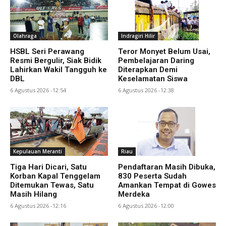
Olahraga
Indragiri Hilir
HSBL Seri Perawang
Teror Monyet Belum Usai,
Resmi Bergulir, Siak Bidik
Pembelajaran Daring
Lahirkan Wakil Tangguh ke
Diterapkan Demi
DBL
Keselamatan Siswa
6 Agustus 2026 -12:54
6 Agustus 2026 -12:38
Kepulauan Meranti
Riau
Tiga Hari Dicari, Satu
Pendaftaran Masih Dibuka,
Korban Kapal Tenggelam
830 Peserta Sudah
Ditemukan Tewas, Satu
Amankan Tempat di Gowes
Masih Hilang
Merdeka
6 Agustus 2026 -12:16
6 Agustus 2026 -12:00