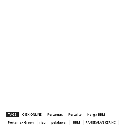
TAGS
OJEK ONLINE
Pertamax
Pertalite
Harga BBM
Pertamax Green
riau
pelalawan
BBM
PANGKALAN KERINCI