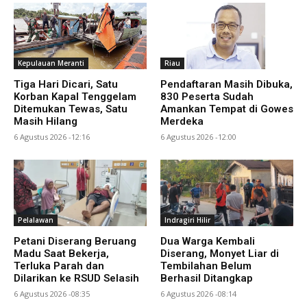
Kepulauan Meranti
Riau
Tiga Hari Dicari, Satu
Pendaftaran Masih Dibuka,
Korban Kapal Tenggelam
830 Peserta Sudah
Ditemukan Tewas, Satu
Amankan Tempat di Gowes
Masih Hilang
Merdeka
6 Agustus 2026 -12:16
6 Agustus 2026 -12:00
Pelalawan
Indragiri Hilir
Petani Diserang Beruang
Dua Warga Kembali
Madu Saat Bekerja,
Diserang, Monyet Liar di
Terluka Parah dan
Tembilahan Belum
Dilarikan ke RSUD Selasih
Berhasil Ditangkap
6 Agustus 2026 -08:35
6 Agustus 2026 -08:14