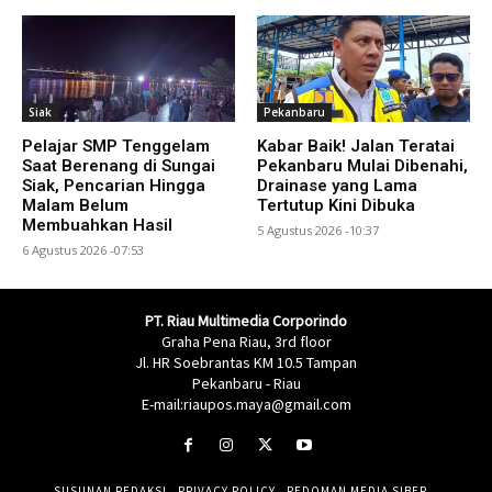
Siak
Pekanbaru
Pelajar SMP Tenggelam
Kabar Baik! Jalan Teratai
Saat Berenang di Sungai
Pekanbaru Mulai Dibenahi,
Siak, Pencarian Hingga
Drainase yang Lama
Malam Belum
Tertutup Kini Dibuka
Membuahkan Hasil
5 Agustus 2026 -10:37
6 Agustus 2026 -07:53
PT. Riau Multimedia Corporindo
Graha Pena Riau, 3rd floor
Jl. HR Soebrantas KM 10.5 Tampan
Pekanbaru - Riau
E-mail:riaupos.maya@gmail.com
SUSUNAN REDAKSI
PRIVACY POLICY
PEDOMAN MEDIA SIBER