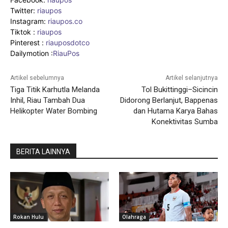
Twitter:
riaupos
Instagram:
riaupos.co
Tiktok :
riaupos
Pinterest :
riauposdotco
Dailymotion :
RiauPos
Artikel sebelumnya
Artikel selanjutnya
Tiga Titik Karhutla Melanda
Tol Bukittinggi–Sicincin
Inhil, Riau Tambah Dua
Didorong Berlanjut, Bappenas
Helikopter Water Bombing
dan Hutama Karya Bahas
Konektivitas Sumba
BERITA LAINNYA
Rokan Hulu
Olahraga