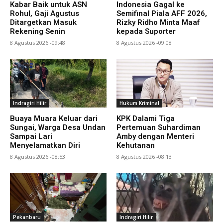
Kabar Baik untuk ASN
Indonesia Gagal ke
Rohul, Gaji Agustus
Semifinal Piala AFF 2026,
Ditargetkan Masuk
Rizky Ridho Minta Maaf
Rekening Senin
kepada Suporter
8 Agustus 2026 -09:48
8 Agustus 2026 -09:08
Indragiri Hilir
Hukum Kriminal
Buaya Muara Keluar dari
KPK Dalami Tiga
Sungai, Warga Desa Undan
Pertemuan Suhardiman
Sampai Lari
Amby dengan Menteri
Menyelamatkan Diri
Kehutanan
8 Agustus 2026 -08:53
8 Agustus 2026 -08:13
Pekanbaru
Indragiri Hilir