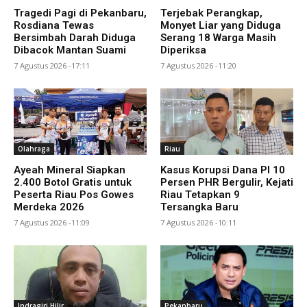
Tragedi Pagi di Pekanbaru,
Terjebak Perangkap,
Rosdiana Tewas
Monyet Liar yang Diduga
Bersimbah Darah Diduga
Serang 18 Warga Masih
Dibacok Mantan Suami
Diperiksa
7 Agustus 2026 -17:11
7 Agustus 2026 -11:20
Olahraga
Riau
Ayeah Mineral Siapkan
Kasus Korupsi Dana PI 10
2.400 Botol Gratis untuk
Persen PHR Bergulir, Kejati
Peserta Riau Pos Gowes
Riau Tetapkan 9
Merdeka 2026
Tersangka Baru
7 Agustus 2026 -11:09
7 Agustus 2026 -10:11
Indragiri Hilir
Pekanbaru