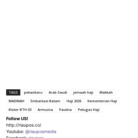
TAGS
pekanbaru
Arab Saudi
jemaah haji
Makkah
MADINAH
Embarkasi Batam
Haji 2026
Kementerian Haji
Kloter BTH 03
Armuzna
Paulina
Petugas Haji
Follow US!
http://riaupos.co/
Youtube:
@riauposmedia
Facebook:
riaupos