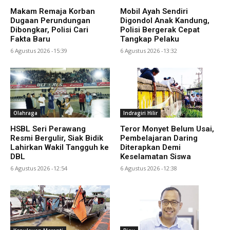
Makam Remaja Korban
Mobil Ayah Sendiri
Dugaan Perundungan
Digondol Anak Kandung,
Dibongkar, Polisi Cari
Polisi Bergerak Cepat
Fakta Baru
Tangkap Pelaku
6 Agustus 2026 -15:39
6 Agustus 2026 -13:32
Olahraga
Indragiri Hilir
HSBL Seri Perawang
Teror Monyet Belum Usai,
Resmi Bergulir, Siak Bidik
Pembelajaran Daring
Lahirkan Wakil Tangguh ke
Diterapkan Demi
DBL
Keselamatan Siswa
6 Agustus 2026 -12:54
6 Agustus 2026 -12:38