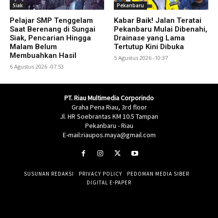
Siak
Pekanbaru
Pelajar SMP Tenggelam
Kabar Baik! Jalan Teratai
Saat Berenang di Sungai
Pekanbaru Mulai Dibenahi,
Siak, Pencarian Hingga
Drainase yang Lama
Malam Belum
Tertutup Kini Dibuka
Membuahkan Hasil
5 Agustus 2026 -10:37
6 Agustus 2026 -07:53
PT. Riau Multimedia Corporindo
Graha Pena Riau, 3rd floor
Jl. HR Soebrantas KM 10.5 Tampan
Pekanbaru - Riau
E-mail:riaupos.maya@gmail.com
SUSUNAN REDAKSI
PRIVACY POLICY
PEDOMAN MEDIA SIBER
DIGITAL E-PAPER