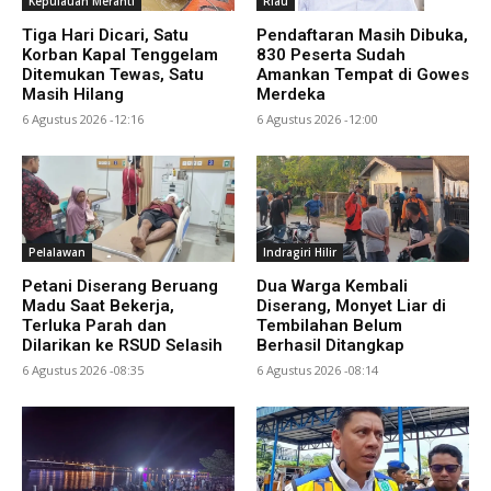
Kepulauan Meranti
Riau
Tiga Hari Dicari, Satu
Pendaftaran Masih Dibuka,
Korban Kapal Tenggelam
830 Peserta Sudah
Ditemukan Tewas, Satu
Amankan Tempat di Gowes
Masih Hilang
Merdeka
6 Agustus 2026 -12:16
6 Agustus 2026 -12:00
Pelalawan
Indragiri Hilir
Petani Diserang Beruang
Dua Warga Kembali
Madu Saat Bekerja,
Diserang, Monyet Liar di
Terluka Parah dan
Tembilahan Belum
Dilarikan ke RSUD Selasih
Berhasil Ditangkap
6 Agustus 2026 -08:35
6 Agustus 2026 -08:14