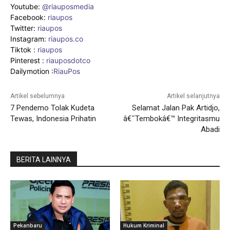
Youtube:
@riauposmedia
Facebook:
riaupos
Twitter:
riaupos
Instagram:
riaupos.co
Tiktok :
riaupos
Pinterest :
riauposdotco
Dailymotion :
RiauPos
Artikel sebelumnya
Artikel selanjutnya
7 Pendemo Tolak Kudeta
Selamat Jalan Pak Artidjo,
Tewas, Indonesia Prihatin
â€˜Tembokâ€™ Integritasmu
Abadi
BERITA LAINNYA
Pekanbaru
Hukum Kriminal