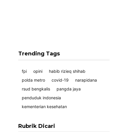
Trending Tags
fpi
opini
habib rizieq shihab
polda metro
covid-19
narapidana
rsud bengkalis
pangda jaya
penduduk indonesia
kementerian kesehatan
Rubrik Dicari