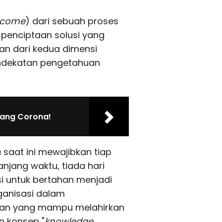
tcome
) dari sebuah proses
penciptaan solusi yang
lan dari kedua dimensi
endekatan pengetahuan
tang Corona!
saat ini mewajibkan tiap
njang waktu, tiada hari
i untuk bertahan menjadi
anisasi dalam
n yang mampu melahirkan
n konsep "
knowledge