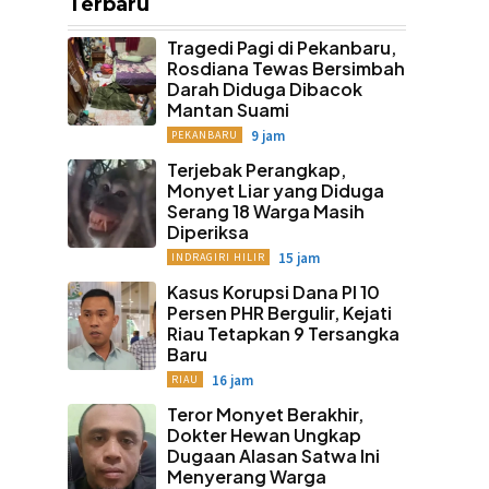
Terbaru
Tragedi Pagi di Pekanbaru,
Rosdiana Tewas Bersimbah
Darah Diduga Dibacok
Mantan Suami
9 jam
PEKANBARU
Terjebak Perangkap,
Monyet Liar yang Diduga
Serang 18 Warga Masih
Diperiksa
15 jam
INDRAGIRI HILIR
Kasus Korupsi Dana PI 10
Persen PHR Bergulir, Kejati
Riau Tetapkan 9 Tersangka
Baru
16 jam
RIAU
Teror Monyet Berakhir,
Dokter Hewan Ungkap
Dugaan Alasan Satwa Ini
Menyerang Warga