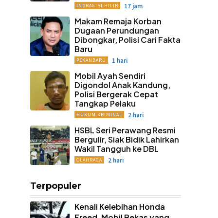
17 jam
INDRAGIRI HILIR
Makam Remaja Korban
Dugaan Perundungan
Dibongkar, Polisi Cari Fakta
Baru
1 hari
PEKANBARU
Mobil Ayah Sendiri
Digondol Anak Kandung,
Polisi Bergerak Cepat
Tangkap Pelaku
2 hari
HUKUM KRIMINAL
HSBL Seri Perawang Resmi
Bergulir, Siak Bidik Lahirkan
Wakil Tangguh ke DBL
2 hari
OLAHRAGA
Terpopuler
Kenali Kelebihan Honda
Freed, Mobil Bekas yang