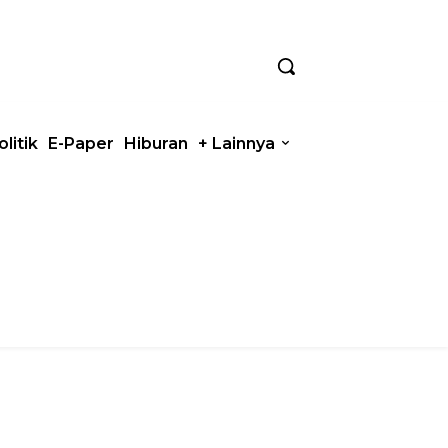
olitik
E-Paper
Hiburan
+ Lainnya