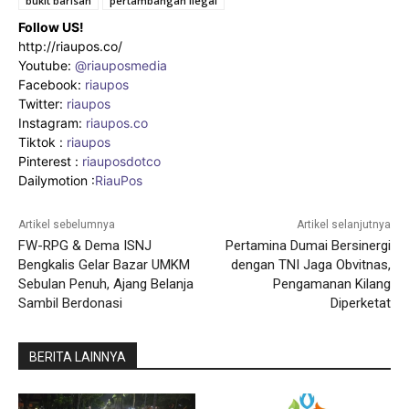
bukit barisan
pertambangan ilegal
Follow US!
http://riaupos.co/
Youtube:
@riauposmedia
Facebook:
riaupos
Twitter:
riaupos
Instagram:
riaupos.co
Tiktok :
riaupos
Pinterest :
riauposdotco
Dailymotion :
RiauPos
Artikel sebelumnya
Artikel selanjutnya
FW-RPG & Dema ISNJ
Pertamina Dumai Bersinergi
Bengkalis Gelar Bazar UMKM
dengan TNI Jaga Obvitnas,
Sebulan Penuh, Ajang Belanja
Pengamanan Kilang
Sambil Berdonasi
Diperketat
BERITA LAINNYA