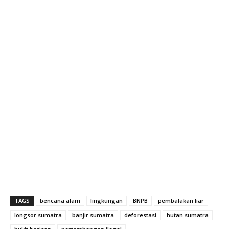
TAGS
bencana alam
lingkungan
BNPB
pembalakan liar
longsor sumatra
banjir sumatra
deforestasi
hutan sumatra