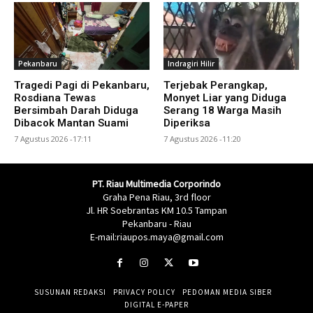
Pekanbaru
Indragiri Hilir
Tragedi Pagi di Pekanbaru,
Terjebak Perangkap,
Rosdiana Tewas
Monyet Liar yang Diduga
Bersimbah Darah Diduga
Serang 18 Warga Masih
Dibacok Mantan Suami
Diperiksa
7 Agustus 2026 -17:11
7 Agustus 2026 -11:20
PT. Riau Multimedia Corporindo
Graha Pena Riau, 3rd floor
Jl. HR Soebrantas KM 10.5 Tampan
Pekanbaru - Riau
E-mail:riaupos.maya@gmail.com
SUSUNAN REDAKSI
PRIVACY POLICY
PEDOMAN MEDIA SIBER
DIGITAL E-PAPER