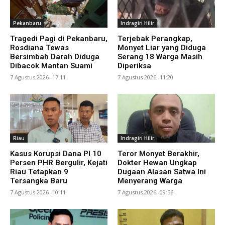
Pekanbaru
Indragiri Hilir
Tragedi Pagi di Pekanbaru,
Terjebak Perangkap,
Rosdiana Tewas
Monyet Liar yang Diduga
Bersimbah Darah Diduga
Serang 18 Warga Masih
Dibacok Mantan Suami
Diperiksa
7 Agustus 2026 -17:11
7 Agustus 2026 -11:20
Riau
Indragiri Hilir
Kasus Korupsi Dana PI 10
Teror Monyet Berakhir,
Persen PHR Bergulir, Kejati
Dokter Hewan Ungkap
Riau Tetapkan 9
Dugaan Alasan Satwa Ini
Tersangka Baru
Menyerang Warga
7 Agustus 2026 -10:11
7 Agustus 2026 -09:56