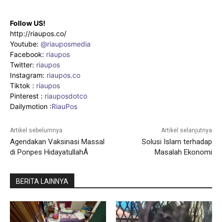
Follow US!
http://riaupos.co/
Youtube:
@riauposmedia
Facebook:
riaupos
Twitter:
riaupos
Instagram:
riaupos.co
Tiktok :
riaupos
Pinterest :
riauposdotco
Dailymotion :
RiauPos
Artikel sebelumnya
Artikel selanjutnya
Agendakan Vaksinasi Massal
Solusi Islam terhadap
di Ponpes HidayatullahÂ
Masalah Ekonomi
BERITA LAINNYA