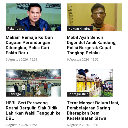
Pekanbaru
Hukum Kriminal
Makam Remaja Korban
Mobil Ayah Sendiri
Dugaan Perundungan
Digondol Anak Kandung,
Dibongkar, Polisi Cari
Polisi Bergerak Cepat
Fakta Baru
Tangkap Pelaku
6 Agustus 2026 -15:39
6 Agustus 2026 -13:32
Olahraga
Indragiri Hilir
HSBL Seri Perawang
Teror Monyet Belum Usai,
Resmi Bergulir, Siak Bidik
Pembelajaran Daring
Lahirkan Wakil Tangguh ke
Diterapkan Demi
DBL
Keselamatan Siswa
6 Agustus 2026 -12:54
6 Agustus 2026 -12:38