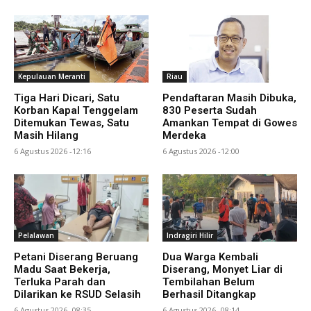
Kepulauan Meranti
Riau
Tiga Hari Dicari, Satu
Pendaftaran Masih Dibuka,
Korban Kapal Tenggelam
830 Peserta Sudah
Ditemukan Tewas, Satu
Amankan Tempat di Gowes
Masih Hilang
Merdeka
6 Agustus 2026 -12:16
6 Agustus 2026 -12:00
Pelalawan
Indragiri Hilir
Petani Diserang Beruang
Dua Warga Kembali
Madu Saat Bekerja,
Diserang, Monyet Liar di
Terluka Parah dan
Tembilahan Belum
Dilarikan ke RSUD Selasih
Berhasil Ditangkap
6 Agustus 2026 -08:35
6 Agustus 2026 -08:14