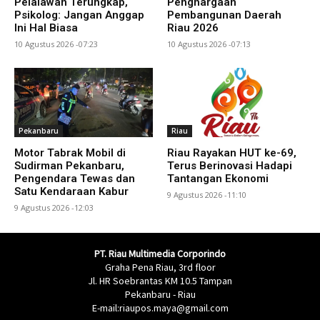
Pelalawan Terungkap,
Penghargaan
Psikolog: Jangan Anggap
Pembangunan Daerah
Ini Hal Biasa
Riau 2026
10 Agustus 2026 -07:23
10 Agustus 2026 -07:13
Pekanbaru
Riau
Motor Tabrak Mobil di
Riau Rayakan HUT ke-69,
Sudirman Pekanbaru,
Terus Berinovasi Hadapi
Pengendara Tewas dan
Tantangan Ekonomi
Satu Kendaraan Kabur
9 Agustus 2026 -11:10
9 Agustus 2026 -12:03
PT. Riau Multimedia Corporindo
Graha Pena Riau, 3rd floor
Jl. HR Soebrantas KM 10.5 Tampan
Pekanbaru - Riau
E-mail:riaupos.maya@gmail.com