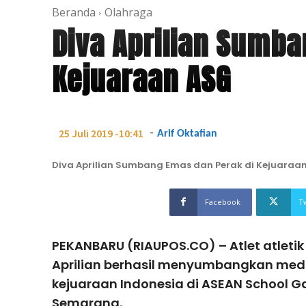
Beranda
Olahraga
Diva Aprilian Sumba
Kejuaraan ASG
-
25 Juli 2019 -10:41
Arif Oktafian
Diva Aprilian Sumbang Emas dan Perak di Kejuaraa
Facebook
T
PEKANBARU (RIAUPOS.CO) – Atlet atletik
Aprilian berhasil menyumbangkan med
kejuaraan Indonesia di ASEAN School G
Semarang.