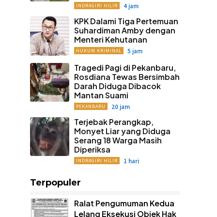
4 jam
INDRAGIRI HILIR
KPK Dalami Tiga Pertemuan
Suhardiman Amby dengan
Menteri Kehutanan
5 jam
HUKUM KRIMINAL
Tragedi Pagi di Pekanbaru,
Rosdiana Tewas Bersimbah
Darah Diduga Dibacok
Mantan Suami
20 jam
PEKANBARU
Terjebak Perangkap,
Monyet Liar yang Diduga
Serang 18 Warga Masih
Diperiksa
1 hari
INDRAGIRI HILIR
Terpopuler
Ralat Pengumuman Kedua
Lelang Eksekusi Objek Hak