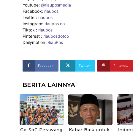
Youtube:
@riauposmedia
Facebook:
riaupos
Twitter:
riaupos
Instagram:
riaupos.co
Tiktok :
riaupos
Pinterest :
riauposdotco
Dailymotion :
RiauPos
Facebook
Twitter
Pinterest
BERITA LAINNYA
Go-SoC Perawang
Kabar Baik untuk
Indone