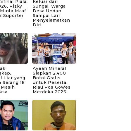
ifinal Piala
Keluar dari
26, Rizky
Sungai, Warga
 Minta Maaf
Desa Undan
a Suporter
Sampai Lari
Menyelamatkan
Diri
bak
Ayeah Mineral
gkap,
Siapkan 2.400
t Liar yang
Botol Gratis
 Serang 18
untuk Peserta
 Masih
Riau Pos Gowes
ksa
Merdeka 2026