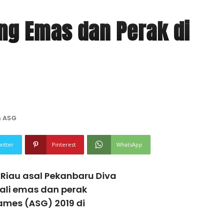
ng Emas dan Perak di
n ASG
witter
Pinterest
WhatsApp
 Riau asal Pekanbaru Diva
ali emas dan perak
ames (ASG) 2019 di