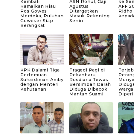
Kembali
ASN Rohul, Gaji
ke Sem
Ramaikan Riau
Agustus
AFF 20
Pos Gowes
Ditargetkan
Ridho
Merdeka, Puluhan
Masuk Rekening
kepad
Goweser Siap
Senin
Berangkat
KPK Dalami Tiga
Tragedi Pagi di
Terje
Pertemuan
Pekanbaru,
Peran
Suhardiman Amby
Rosdiana Tewas
Monye
dengan Menteri
Bersimbah Darah
Diduga
Kehutanan
Diduga Dibacok
Warga
Mantan Suami
Diperi