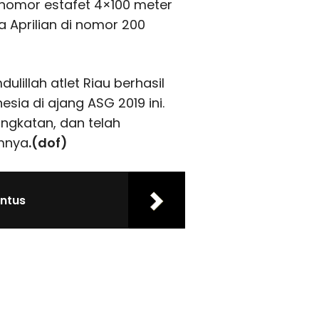
i nomor estafet 4×100 meter
a Aprilian di nomor 200
illah atlet Riau berhasil
ia di ajang ASG 2019 ini.
ingkatan, dan telah
mnya
.(dof)
ntus