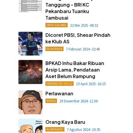
Tanggung – BRI KC
Pekanbaru Tuanku
Tambusai
22 Mei 2025 -08:32
INFO LELANG
Dicoret PBSI, Shesar Pindah
ke Klub AS
7 Februari 2024 -22:40
OLAHRAGA
BPKAD Inhu Bakar Ribuan
Arsip Lama, Pendataan
Aset Belum Rampung
19 April 2025 -16:15
INDRAGIRI HULU
Perlawanan
29 Desember 2024 -11:50
PERCA
Orang Kaya Baru
7 Agustus 2024 -10:35
ALAMAAAK!