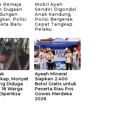
 Remaja
Mobil Ayah
n Dugaan
Sendiri Digondol
dungan
Anak Kandung,
kar, Polisi
Polisi Bergerak
akta Baru
Cepat Tangkap
Pelaku
ak
Ayeah Mineral
kap, Monyet
Siapkan 2.400
ang Diduga
Botol Gratis untuk
 18 Warga
Peserta Riau Pos
Diperiksa
Gowes Merdeka
2026