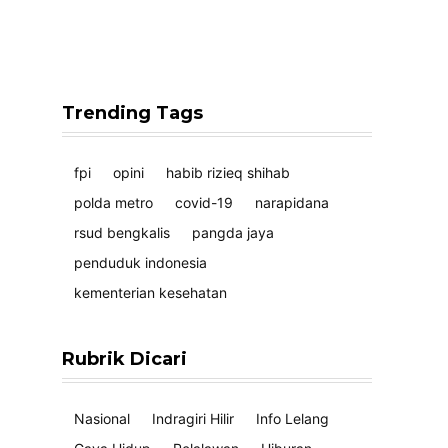
Trending Tags
fpi
opini
habib rizieq shihab
polda metro
covid-19
narapidana
rsud bengkalis
pangda jaya
penduduk indonesia
kementerian kesehatan
Rubrik Dicari
Nasional
Indragiri Hilir
Info Lelang