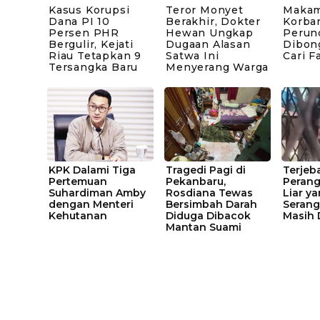
Kasus Korupsi
Teror Monyet
Makam
Dana PI 10
Berakhir, Dokter
Korba
Persen PHR
Hewan Ungkap
Perun
Bergulir, Kejati
Dugaan Alasan
Dibong
Riau Tetapkan 9
Satwa Ini
Cari F
Tersangka Baru
Menyerang Warga
KPK Dalami Tiga
Tragedi Pagi di
Terjeb
Pertemuan
Pekanbaru,
Perang
Suhardiman Amby
Rosdiana Tewas
Liar y
dengan Menteri
Bersimbah Darah
Serang
Kehutanan
Diduga Dibacok
Masih 
Mantan Suami