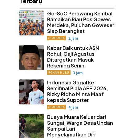
Terbaru
Go-SoC Perawang Kembali
Ramaikan Riau Pos Gowes
Merdeka, Puluhan Goweser
Siap Berangkat
2 jam
OLAHRAGA
Kabar Baik untuk ASN
Rohul, Gaji Agustus
Ditargetkan Masuk
Rekening Senin
3 jam
ROKAN HULU
Indonesia Gagal ke
Semifinal Piala AFF 2026,
Rizky Ridho Minta Maaf
kepada Suporter
4 jam
OLAHRAGA
Buaya Muara Keluar dari
Sungai, Warga Desa Undan
Sampai Lari
Menyelamatkan Diri