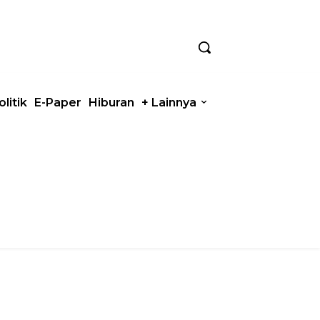
olitik
E-Paper
Hiburan
+ Lainnya