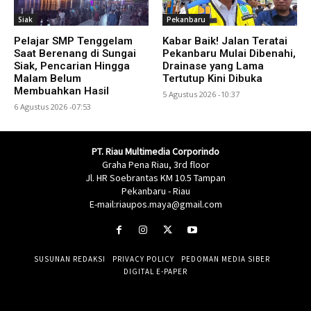
Siak
Pekanbaru
Pelajar SMP Tenggelam
Kabar Baik! Jalan Teratai
Saat Berenang di Sungai
Pekanbaru Mulai Dibenahi,
Siak, Pencarian Hingga
Drainase yang Lama
Malam Belum
Tertutup Kini Dibuka
Membuahkan Hasil
5 Agustus 2026 -10:37
6 Agustus 2026 -07:53
PT. Riau Multimedia Corporindo
Graha Pena Riau, 3rd floor
Jl. HR Soebrantas KM 10.5 Tampan
Pekanbaru - Riau
E-mail:riaupos.maya@gmail.com
SUSUNAN REDAKSI
PRIVACY POLICY
PEDOMAN MEDIA SIBER
DIGITAL E-PAPER