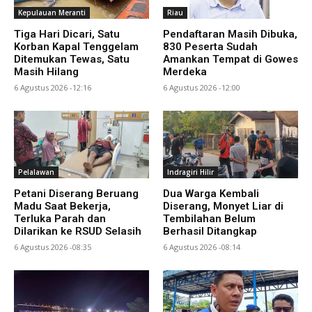
Kepulauan Meranti
Riau
Tiga Hari Dicari, Satu
Pendaftaran Masih Dibuka,
Korban Kapal Tenggelam
830 Peserta Sudah
Ditemukan Tewas, Satu
Amankan Tempat di Gowes
Masih Hilang
Merdeka
6 Agustus 2026 -12:16
6 Agustus 2026 -12:00
Pelalawan
Indragiri Hilir
Petani Diserang Beruang
Dua Warga Kembali
Madu Saat Bekerja,
Diserang, Monyet Liar di
Terluka Parah dan
Tembilahan Belum
Dilarikan ke RSUD Selasih
Berhasil Ditangkap
6 Agustus 2026 -08:35
6 Agustus 2026 -08:14