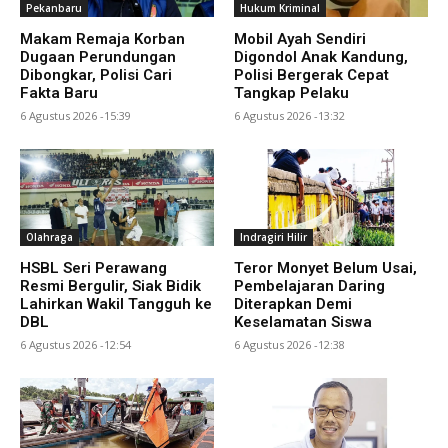
Pekanbaru
Hukum Kriminal
Makam Remaja Korban
Mobil Ayah Sendiri
Dugaan Perundungan
Digondol Anak Kandung,
Dibongkar, Polisi Cari
Polisi Bergerak Cepat
Fakta Baru
Tangkap Pelaku
6 Agustus 2026 -15:39
6 Agustus 2026 -13:32
Olahraga
Indragiri Hilir
HSBL Seri Perawang
Teror Monyet Belum Usai,
Resmi Bergulir, Siak Bidik
Pembelajaran Daring
Lahirkan Wakil Tangguh ke
Diterapkan Demi
DBL
Keselamatan Siswa
6 Agustus 2026 -12:54
6 Agustus 2026 -12:38