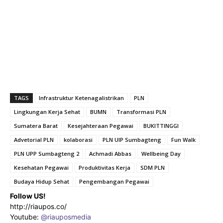
TAGS
Infrastruktur Ketenagalistrikan
PLN
Lingkungan Kerja Sehat
BUMN
Transformasi PLN
Sumatera Barat
Kesejahteraan Pegawai
BUKITTINGGI
Advetorial PLN
kolaborasi
PLN UIP Sumbagteng
Fun Walk
PLN UPP Sumbagteng 2
Achmadi Abbas
Wellbeing Day
Kesehatan Pegawai
Produktivitas Kerja
SDM PLN
Budaya Hidup Sehat
Pengembangan Pegawai
Follow US!
http://riaupos.co/
Youtube:
@riauposmedia