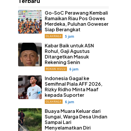
Terbaru
Go-SoC Perawang Kembali
Ramaikan Riau Pos Gowes
Merdeka, Puluhan Goweser
Siap Berangkat
5 jam
OLAHRAGA
Kabar Baik untuk ASN
Rohul, Gaji Agustus
Ditargetkan Masuk
Rekening Senin
6 jam
ROKAN HULU
Indonesia Gagal ke
Semifinal Piala AFF 2026,
Rizky Ridho Minta Maaf
kepada Suporter
6 jam
OLAHRAGA
Buaya Muara Keluar dari
Sungai, Warga Desa Undan
Sampai Lari
Menyelamatkan Diri