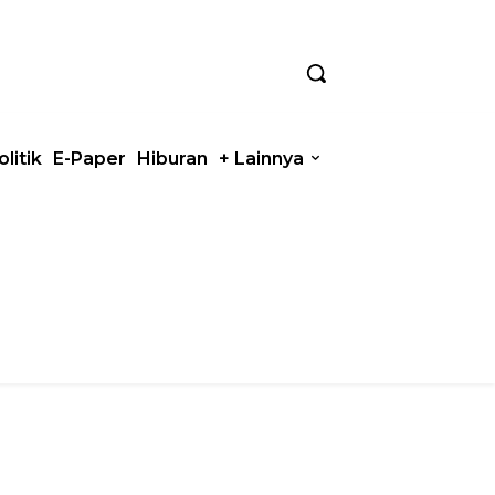
olitik
E-Paper
Hiburan
+ Lainnya