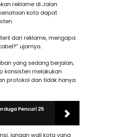
bkan reklame di Jalan
 penataan kota dapat
sten.
steril dari reklame, mengapa
kabel?” ujarnya.
ban yang sedang berjalan,
p konsisten melakukan
n protokol dan tidak hanya
erduga Pencuri 25
ensi, jangan wali kota yang