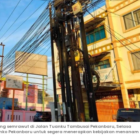
 yang semrawut di Jalan Tuanku Tambusai Pekanbaru, Selasa
emko Pekanbaru untuk segera menerapkan kebijakan menanam