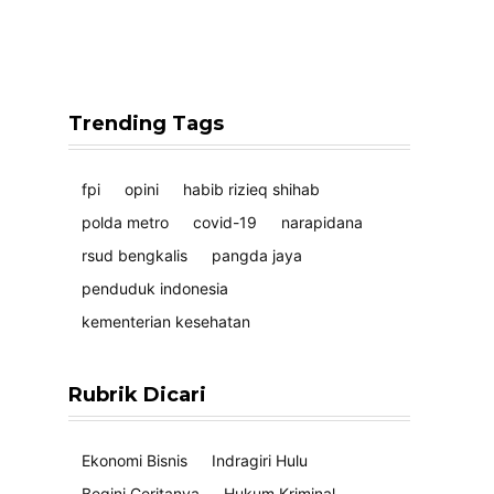
Trending Tags
fpi
opini
habib rizieq shihab
polda metro
covid-19
narapidana
rsud bengkalis
pangda jaya
penduduk indonesia
kementerian kesehatan
Rubrik Dicari
Ekonomi Bisnis
Indragiri Hulu
Begini Ceritanya
Hukum Kriminal