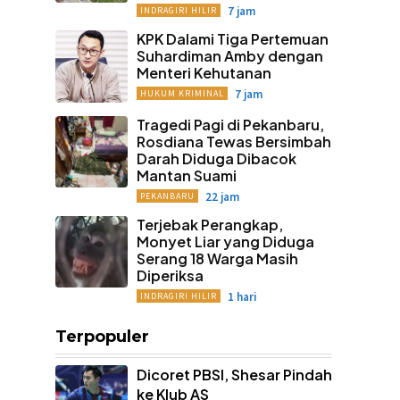
7 jam
INDRAGIRI HILIR
KPK Dalami Tiga Pertemuan
Suhardiman Amby dengan
Menteri Kehutanan
7 jam
HUKUM KRIMINAL
Tragedi Pagi di Pekanbaru,
Rosdiana Tewas Bersimbah
Darah Diduga Dibacok
Mantan Suami
22 jam
PEKANBARU
Terjebak Perangkap,
Monyet Liar yang Diduga
Serang 18 Warga Masih
Diperiksa
1 hari
INDRAGIRI HILIR
Terpopuler
Dicoret PBSI, Shesar Pindah
ke Klub AS