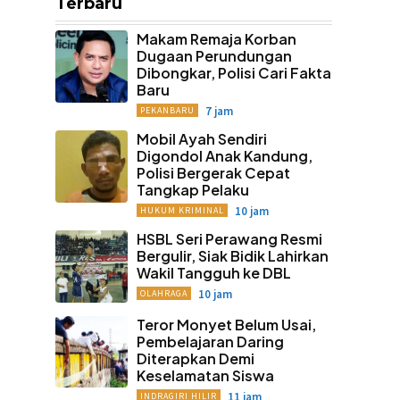
Terbaru
Makam Remaja Korban
Dugaan Perundungan
Dibongkar, Polisi Cari Fakta
Baru
7 jam
PEKANBARU
Mobil Ayah Sendiri
Digondol Anak Kandung,
Polisi Bergerak Cepat
Tangkap Pelaku
10 jam
HUKUM KRIMINAL
HSBL Seri Perawang Resmi
Bergulir, Siak Bidik Lahirkan
Wakil Tangguh ke DBL
10 jam
OLAHRAGA
Teror Monyet Belum Usai,
Pembelajaran Daring
Diterapkan Demi
Keselamatan Siswa
11 jam
INDRAGIRI HILIR