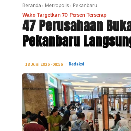
Beranda
Metropolis
Pekanbaru
Wako Targetkan 70 Persen Terserap
47 Perusahaan Buka 
Pekanbaru Langsung
-
18 Juni 2026 -08:56
Redaksi