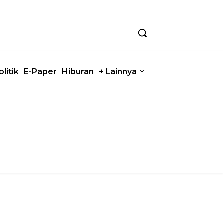
olitik
E-Paper
Hiburan
+ Lainnya