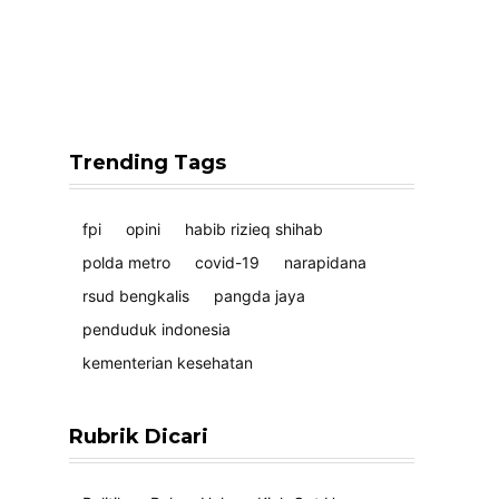
Trending Tags
fpi
opini
habib rizieq shihab
polda metro
covid-19
narapidana
rsud bengkalis
pangda jaya
penduduk indonesia
kementerian kesehatan
Rubrik Dicari