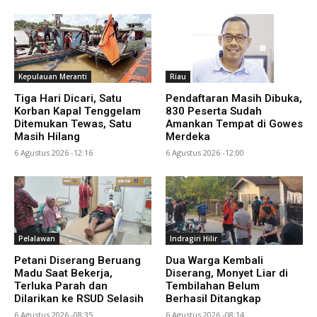
Kepulauan Meranti
Riau
Tiga Hari Dicari, Satu
Pendaftaran Masih Dibuka,
Korban Kapal Tenggelam
830 Peserta Sudah
Ditemukan Tewas, Satu
Amankan Tempat di Gowes
Masih Hilang
Merdeka
6 Agustus 2026 -12:16
6 Agustus 2026 -12:00
Pelalawan
Indragiri Hilir
Petani Diserang Beruang
Dua Warga Kembali
Madu Saat Bekerja,
Diserang, Monyet Liar di
Terluka Parah dan
Tembilahan Belum
Dilarikan ke RSUD Selasih
Berhasil Ditangkap
6 Agustus 2026 -08:35
6 Agustus 2026 -08:14