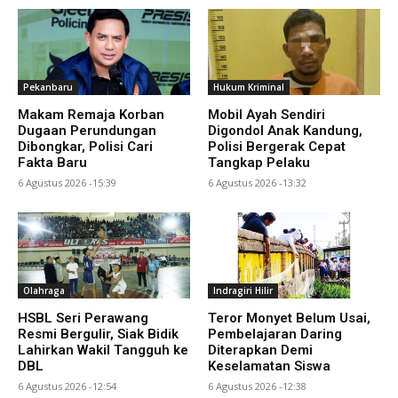
Pekanbaru
Hukum Kriminal
Makam Remaja Korban
Mobil Ayah Sendiri
Dugaan Perundungan
Digondol Anak Kandung,
Dibongkar, Polisi Cari
Polisi Bergerak Cepat
Fakta Baru
Tangkap Pelaku
6 Agustus 2026 -15:39
6 Agustus 2026 -13:32
Olahraga
Indragiri Hilir
HSBL Seri Perawang
Teror Monyet Belum Usai,
Resmi Bergulir, Siak Bidik
Pembelajaran Daring
Lahirkan Wakil Tangguh ke
Diterapkan Demi
DBL
Keselamatan Siswa
6 Agustus 2026 -12:54
6 Agustus 2026 -12:38