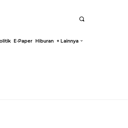
olitik
E-Paper
Hiburan
+ Lainnya