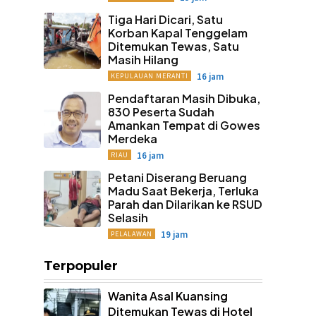
Tiga Hari Dicari, Satu
Korban Kapal Tenggelam
Ditemukan Tewas, Satu
Masih Hilang
16 jam
KEPULAUAN MERANTI
Pendaftaran Masih Dibuka,
830 Peserta Sudah
Amankan Tempat di Gowes
Merdeka
16 jam
RIAU
Petani Diserang Beruang
Madu Saat Bekerja, Terluka
Parah dan Dilarikan ke RSUD
Selasih
19 jam
PELALAWAN
Terpopuler
Wanita Asal Kuansing
Ditemukan Tewas di Hotel