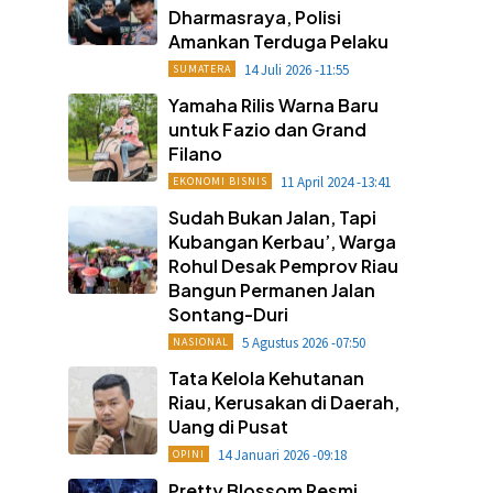
Dharmasraya, Polisi
Amankan Terduga Pelaku
14 Juli 2026 -11:55
SUMATERA
Yamaha Rilis Warna Baru
untuk Fazio dan Grand
Filano
11 April 2024 -13:41
EKONOMI BISNIS
Sudah Bukan Jalan, Tapi
Kubangan Kerbau’, Warga
Rohul Desak Pemprov Riau
Bangun Permanen Jalan
Sontang-Duri
5 Agustus 2026 -07:50
NASIONAL
Tata Kelola Kehutanan
Riau, Kerusakan di Daerah,
Uang di Pusat
14 Januari 2026 -09:18
OPINI
Pretty Blossom Resmi