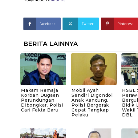
Facebook
Twitter
Pinterest
BERITA LAINNYA
Makam Remaja
Mobil Ayah
HSBL 
Korban Dugaan
Sendiri Digondol
Peraw
Perundungan
Anak Kandung,
Bergul
Dibongkar, Polisi
Polisi Bergerak
Bidik 
Cari Fakta Baru
Cepat Tangkap
Wakil
Pelaku
DBL