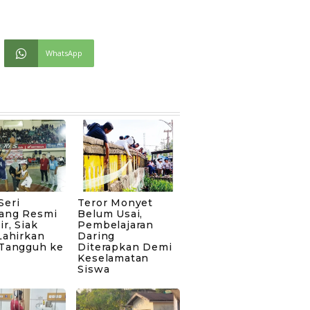
WhatsApp
Seri
Teror Monyet
ang Resmi
Belum Usai,
ir, Siak
Pembelajaran
Lahirkan
Daring
 Tangguh ke
Diterapkan Demi
Keselamatan
Siswa