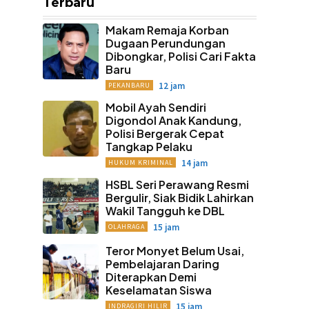
Terbaru
Makam Remaja Korban
Dugaan Perundungan
Dibongkar, Polisi Cari Fakta
Baru
12 jam
PEKANBARU
Mobil Ayah Sendiri
Digondol Anak Kandung,
Polisi Bergerak Cepat
Tangkap Pelaku
14 jam
HUKUM KRIMINAL
HSBL Seri Perawang Resmi
Bergulir, Siak Bidik Lahirkan
Wakil Tangguh ke DBL
15 jam
OLAHRAGA
Teror Monyet Belum Usai,
Pembelajaran Daring
Diterapkan Demi
Keselamatan Siswa
15 jam
INDRAGIRI HILIR