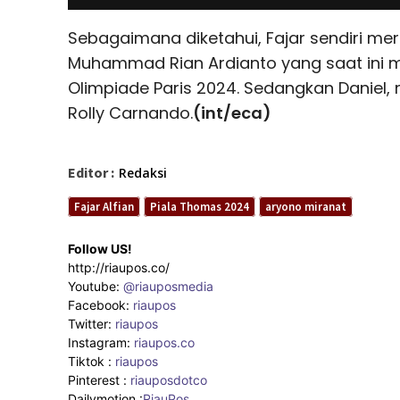
Sebagaimana diketahui, Fajar sendiri m
Muhammad Rian Ardianto yang saat ini 
Olimpiade Paris 2024. Sedangkan Daniel, 
Rolly Carnando.
(int/eca)
Editor :
Redaksi
Fajar Alfian
Piala Thomas 2024
aryono miranat
Follow US!
http://riaupos.co/
Youtube:
@riauposmedia
Facebook:
riaupos
Twitter:
riaupos
Instagram:
riaupos.co
Tiktok :
riaupos
Pinterest :
riauposdotco
Dailymotion :
RiauPos