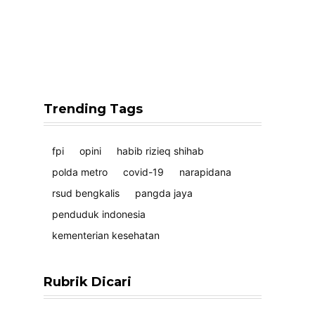
Trending Tags
fpi
opini
habib rizieq shihab
polda metro
covid-19
narapidana
rsud bengkalis
pangda jaya
penduduk indonesia
kementerian kesehatan
Rubrik Dicari