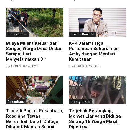
Indragiri Hilir
Hukum Kriminal
Buaya Muara Keluar dari
KPK Dalami Tiga
Sungai, Warga Desa Undan
Pertemuan Suhardiman
Sampai Lari
Amby dengan Menteri
Menyelamatkan Diri
Kehutanan
8 Agustus 2026 -08:53
8 Agustus 2026 -08:13
Pekanbaru
Indragiri Hilir
Tragedi Pagi di Pekanbaru,
Terjebak Perangkap,
Rosdiana Tewas
Monyet Liar yang Diduga
Bersimbah Darah Diduga
Serang 18 Warga Masih
Dibacok Mantan Suami
Diperiksa