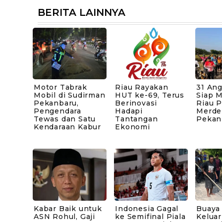
BERITA LAINNYA
Motor Tabrak
Riau Rayakan
31 An
Mobil di Sudirman
HUT ke-69, Terus
Siap 
Pekanbaru,
Berinovasi
Riau 
Pengendara
Hadapi
Merde
Tewas dan Satu
Tantangan
Pekan
Kendaraan Kabur
Ekonomi
Kabar Baik untuk
Indonesia Gagal
Buaya
ASN Rohul, Gaji
ke Semifinal Piala
Keluar