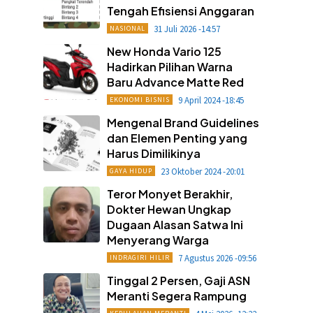
Tengah Efisiensi Anggaran
31 Juli 2026 -14:57
NASIONAL
New Honda Vario 125
Hadirkan Pilihan Warna
Baru Advance Matte Red
9 April 2024 -18:45
EKONOMI BISNIS
Mengenal Brand Guidelines
dan Elemen Penting yang
Harus Dimilikinya
23 Oktober 2024 -20:01
GAYA HIDUP
Teror Monyet Berakhir,
Dokter Hewan Ungkap
Dugaan Alasan Satwa Ini
Menyerang Warga
7 Agustus 2026 -09:56
INDRAGIRI HILIR
Tinggal 2 Persen, Gaji ASN
Meranti Segera Rampung