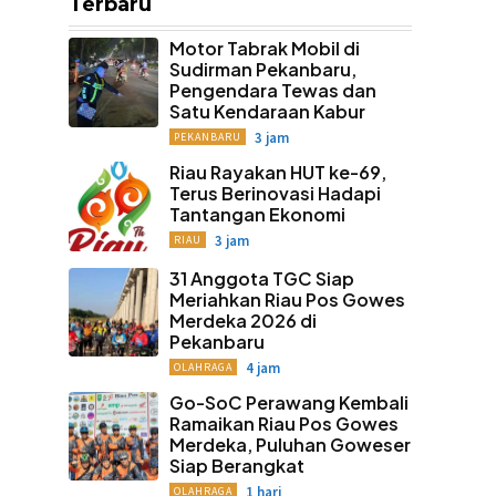
Terbaru
Motor Tabrak Mobil di
Sudirman Pekanbaru,
Pengendara Tewas dan
Satu Kendaraan Kabur
3 jam
PEKANBARU
Riau Rayakan HUT ke-69,
Terus Berinovasi Hadapi
Tantangan Ekonomi
3 jam
RIAU
31 Anggota TGC Siap
Meriahkan Riau Pos Gowes
Merdeka 2026 di
Pekanbaru
4 jam
OLAHRAGA
Go-SoC Perawang Kembali
Ramaikan Riau Pos Gowes
Merdeka, Puluhan Goweser
Siap Berangkat
1 hari
OLAHRAGA