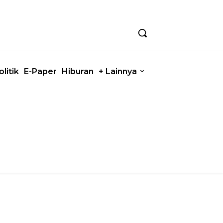
olitik
E-Paper
Hiburan
+ Lainnya