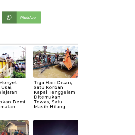
WhatsApp
 Monyet
Tiga Hari Dicari,
Usai,
Satu Korban
lajaran
Kapal Tenggelam
g
Ditemukan
apkan Demi
Tewas, Satu
amatan
Masih Hilang