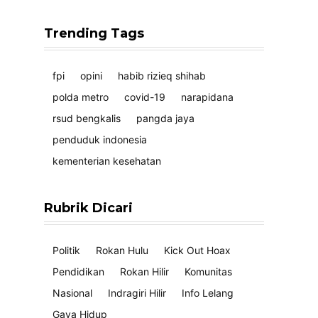
Trending Tags
fpi
opini
habib rizieq shihab
polda metro
covid-19
narapidana
rsud bengkalis
pangda jaya
penduduk indonesia
kementerian kesehatan
Rubrik Dicari
Politik
Rokan Hulu
Kick Out Hoax
Pendidikan
Rokan Hilir
Komunitas
Nasional
Indragiri Hilir
Info Lelang
Gaya Hidup