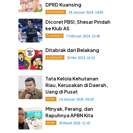
DPRD Kuansing
24 Januari 2024 -14:00
PEKANBARU
Dicoret PBSI, Shesar Pindah
ke Klub AS
7 Februari 2024 -22:40
OLAHRAGA
Ditabrak dari Belakang
30 Mei 2024 -16:10
ALAMAAAK!
Tata Kelola Kehutanan
Riau, Kerusakan di Daerah,
Uang di Pusat
14 Januari 2026 -09:18
OPINI
Minyak, Perang, dan
Rapuhnya APBN Kita
30 Maret 2026 -11:47
OPINI