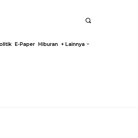
olitik
E-Paper
Hiburan
+ Lainnya