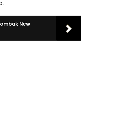
a.
g Tombak New