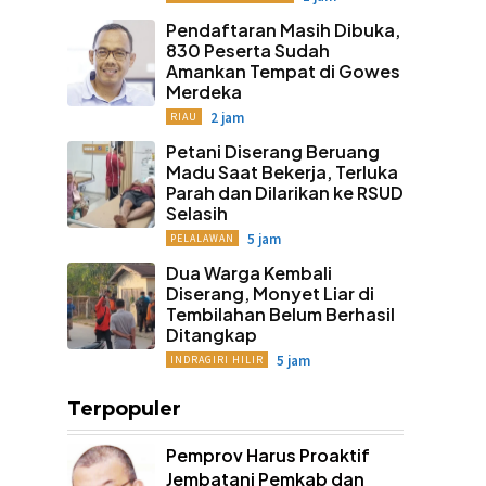
Pendaftaran Masih Dibuka,
830 Peserta Sudah
Amankan Tempat di Gowes
Merdeka
2 jam
RIAU
Petani Diserang Beruang
Madu Saat Bekerja, Terluka
Parah dan Dilarikan ke RSUD
Selasih
5 jam
PELALAWAN
Dua Warga Kembali
Diserang, Monyet Liar di
Tembilahan Belum Berhasil
Ditangkap
5 jam
INDRAGIRI HILIR
Terpopuler
Pemprov Harus Proaktif
Jembatani Pemkab dan