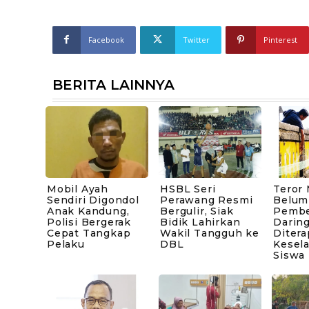
Facebook
Twitter
Pinterest
BERITA LAINNYA
Mobil Ayah
HSBL Seri
Teror
Sendiri Digondol
Perawang Resmi
Belum 
Anak Kandung,
Bergulir, Siak
Pembe
Polisi Bergerak
Bidik Lahirkan
Darin
Cepat Tangkap
Wakil Tangguh ke
Diter
Pelaku
DBL
Kesel
Siswa