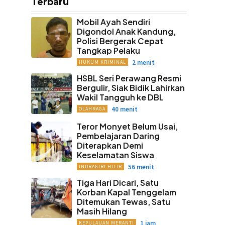
Terbaru
Mobil Ayah Sendiri
Digondol Anak Kandung,
Polisi Bergerak Cepat
Tangkap Pelaku
2 menit
HUKUM KRIMINAL
HSBL Seri Perawang Resmi
Bergulir, Siak Bidik Lahirkan
Wakil Tangguh ke DBL
40 menit
OLAHRAGA
Teror Monyet Belum Usai,
Pembelajaran Daring
Diterapkan Demi
Keselamatan Siswa
56 menit
INDRAGIRI HILIR
Tiga Hari Dicari, Satu
Korban Kapal Tenggelam
Ditemukan Tewas, Satu
Masih Hilang
1 jam
KEPULAUAN MERANTI