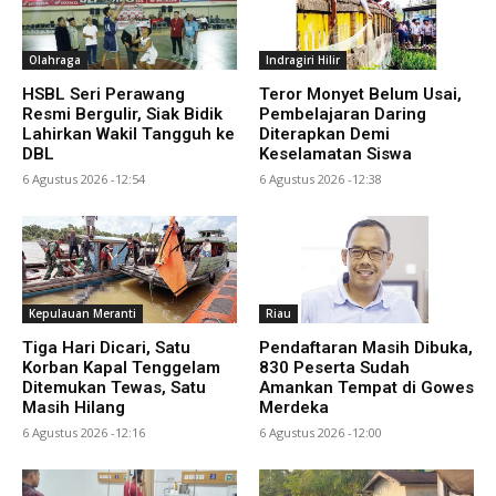
Olahraga
Indragiri Hilir
HSBL Seri Perawang
Teror Monyet Belum Usai,
Resmi Bergulir, Siak Bidik
Pembelajaran Daring
Lahirkan Wakil Tangguh ke
Diterapkan Demi
DBL
Keselamatan Siswa
6 Agustus 2026 -12:54
6 Agustus 2026 -12:38
Kepulauan Meranti
Riau
Tiga Hari Dicari, Satu
Pendaftaran Masih Dibuka,
Korban Kapal Tenggelam
830 Peserta Sudah
Ditemukan Tewas, Satu
Amankan Tempat di Gowes
Masih Hilang
Merdeka
6 Agustus 2026 -12:16
6 Agustus 2026 -12:00