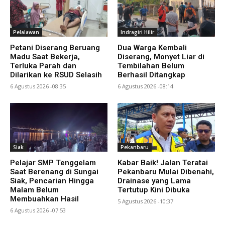
Pelalawan
Indragiri Hilir
Petani Diserang Beruang
Dua Warga Kembali
Madu Saat Bekerja,
Diserang, Monyet Liar di
Terluka Parah dan
Tembilahan Belum
Dilarikan ke RSUD Selasih
Berhasil Ditangkap
6 Agustus 2026 -08:35
6 Agustus 2026 -08:14
Siak
Pekanbaru
Pelajar SMP Tenggelam
Kabar Baik! Jalan Teratai
Saat Berenang di Sungai
Pekanbaru Mulai Dibenahi,
Siak, Pencarian Hingga
Drainase yang Lama
Malam Belum
Tertutup Kini Dibuka
Membuahkan Hasil
5 Agustus 2026 -10:37
6 Agustus 2026 -07:53