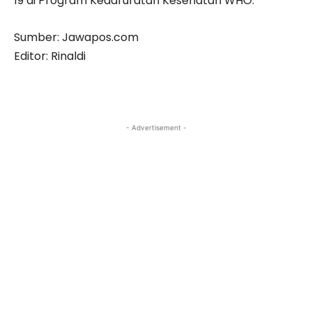
19 di Program Kedaruratan Kesehatan WHO.
Sumber: Jawapos.com
Editor: Rinaldi
- Advertisement -