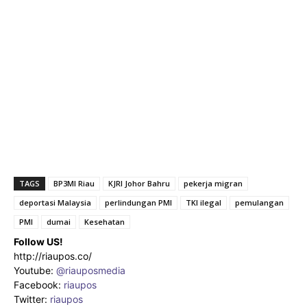
TAGS
BP3MI Riau
KJRI Johor Bahru
pekerja migran
deportasi Malaysia
perlindungan PMI
TKI ilegal
pemulangan
PMI
dumai
Kesehatan
Follow US!
http://riaupos.co/
Youtube:
@riauposmedia
Facebook:
riaupos
Twitter:
riaupos