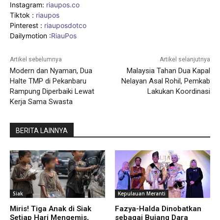
Instagram:
riaupos.co
Tiktok :
riaupos
Pinterest :
riauposdotco
Dailymotion :
RiauPos
Artikel sebelumnya
Artikel selanjutnya
Modern dan Nyaman, Dua
Malaysia Tahan Dua Kapal
Halte TMP di Pekanbaru
Nelayan Asal Rohil, Pemkab
Rampung Diperbaiki Lewat
Lakukan Koordinasi
Kerja Sama Swasta
BERITA LAINNYA
Siak
Kepulauan Meranti
Miris! Tiga Anak di Siak
Fazya-Halda Dinobatkan
Setiap Hari Mengemis,
sebagai Bujang Dara