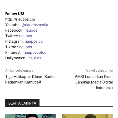
Follow US!
http://riaupos.co/
Youtube:
@riauposmedia
Facebook:
riaupos
Twitter:
riaupos
Instagram:
riaupos.co
Tiktok :
riaupos
Pinterest :
riauposdotco
Dailymotion :
RiauPos
Artikel sebelumnya
Artikel selanjutnya
Tiga Helikopter Dikirim Bantu
AMSI Luncurkan Riset
Padamkan KarhutlaÂ
Lanskap Media Digital
Indonesia
BERITA LAINNYA