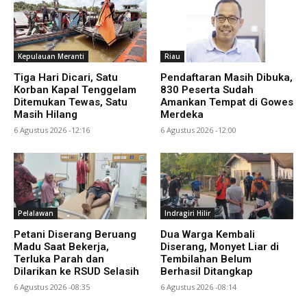
Kepulauan Meranti
Riau
Tiga Hari Dicari, Satu
Pendaftaran Masih Dibuka,
Korban Kapal Tenggelam
830 Peserta Sudah
Ditemukan Tewas, Satu
Amankan Tempat di Gowes
Masih Hilang
Merdeka
6 Agustus 2026 -12:16
6 Agustus 2026 -12:00
Pelalawan
Indragiri Hilir
Petani Diserang Beruang
Dua Warga Kembali
Madu Saat Bekerja,
Diserang, Monyet Liar di
Terluka Parah dan
Tembilahan Belum
Dilarikan ke RSUD Selasih
Berhasil Ditangkap
6 Agustus 2026 -08:35
6 Agustus 2026 -08:14