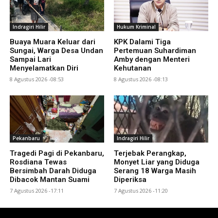
Indragiri Hilir
Hukum Kriminal
Buaya Muara Keluar dari
KPK Dalami Tiga
Sungai, Warga Desa Undan
Pertemuan Suhardiman
Sampai Lari
Amby dengan Menteri
Menyelamatkan Diri
Kehutanan
8 Agustus 2026 -08:53
8 Agustus 2026 -08:13
Pekanbaru
Indragiri Hilir
Tragedi Pagi di Pekanbaru,
Terjebak Perangkap,
Rosdiana Tewas
Monyet Liar yang Diduga
Bersimbah Darah Diduga
Serang 18 Warga Masih
Dibacok Mantan Suami
Diperiksa
7 Agustus 2026 -17:11
7 Agustus 2026 -11:20