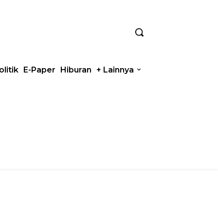
olitik
E-Paper
Hiburan
+ Lainnya