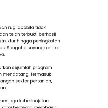
n rugi apabila tidak
n telah terbukti berhasil
astruktur hingga peningkatan
s. Sangat disayangkan jika
ya.
rkan sejumlah program
un mendatang, termasuk
angan sektor pertanian,
an.
menjaga keberlanjutan
an, kami bertekad membawa