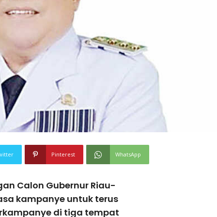
witter
Pinterest
WhatsApp
gan Calon Gubernur Riau-
sa kampanye untuk terus
rkampanye di tiga tempat