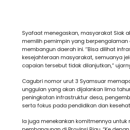
Syafaat menegaskan, masyarakat Siak aka
memilih pemimpin yang berpengalaman da
membangun daerah ini. ‘’Bisa dilihat infr
kesejahteraan masyarakat, semuanya jela
capaian tersebut tidak dilanjutkan,” ujarn
Cagubri nomor urut 3 Syamsuar memapa
unggulan yang akan dijalankan lima tah
peningkatan infrastruktur desa, pengemb
serta fokus pada pendidikan dan kesehat
Ia juga menekankan komitmennya untuk 
pembangunan di Provinsi Riau. “Ke dep