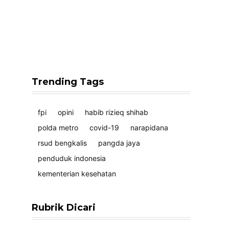
Trending Tags
fpi
opini
habib rizieq shihab
polda metro
covid-19
narapidana
rsud bengkalis
pangda jaya
penduduk indonesia
kementerian kesehatan
Rubrik Dicari