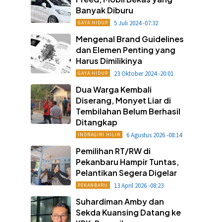
Banyak Diburu
5 Juli 2024 -07:32
GAYA HIDUP
Mengenal Brand Guidelines
dan Elemen Penting yang
Harus Dimilikinya
23 Oktober 2024 -20:01
GAYA HIDUP
Dua Warga Kembali
Diserang, Monyet Liar di
Tembilahan Belum Berhasil
Ditangkap
6 Agustus 2026 -08:14
INDRAGIRI HILIR
Pemilihan RT/RW di
Pekanbaru Hampir Tuntas,
Pelantikan Segera Digelar
13 April 2026 -08:23
PEKANBARU
Suhardiman Amby dan
Sekda Kuansing Datang ke