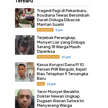
Terbaru
Tragedi Pagi di Pekanbaru,
Rosdiana Tewas Bersimbah
Darah Diduga Dibacok
Mantan Suami
9 jam
PEKANBARU
Terjebak Perangkap,
Monyet Liar yang Diduga
Serang 18 Warga Masih
Diperiksa
15 jam
INDRAGIRI HILIR
Kasus Korupsi Dana PI 10
Persen PHR Bergulir, Kejati
Riau Tetapkan 9 Tersangka
Baru
16 jam
RIAU
Teror Monyet Berakhir,
Dokter Hewan Ungkap
Dugaan Alasan Satwa Ini
Menyerang Warga