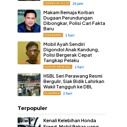
16 jam
INDRAGIRI HILIR
Makam Remaja Korban
Dugaan Perundungan
Dibongkar, Polisi Cari Fakta
Baru
1 hari
PEKANBARU
Mobil Ayah Sendiri
Digondol Anak Kandung,
Polisi Bergerak Cepat
Tangkap Pelaku
2 hari
HUKUM KRIMINAL
HSBL Seri Perawang Resmi
Bergulir, Siak Bidik Lahirkan
Wakil Tangguh ke DBL
2 hari
OLAHRAGA
Terpopuler
Kenali Kelebihan Honda
Freed, Mobil Bekas yang