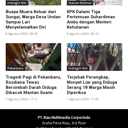
Indragiri Hilir
Hukum Kriminal
Buaya Muara Keluar dari
KPK Dalami Tiga
Sungai, Warga Desa Undan
Pertemuan Suhardiman
Sampai Lari
Amby dengan Menteri
Menyelamatkan Diri
Kehutanan
8 Agustus 2026 -08:53
8 Agustus 2026 -08:13
Pekanbaru
Indragiri Hilir
Tragedi Pagi di Pekanbaru,
Terjebak Perangkap,
Rosdiana Tewas
Monyet Liar yang Diduga
Bersimbah Darah Diduga
Serang 18 Warga Masih
Dibacok Mantan Suami
Diperiksa
7 Agustus 2026 -17:11
7 Agustus 2026 -11:20
PT. Riau Multimedia Corporindo
Graha Pena Riau, 3rd floor