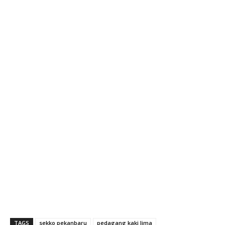
TAGS
sekko pekanbaru
pedagang kaki lima