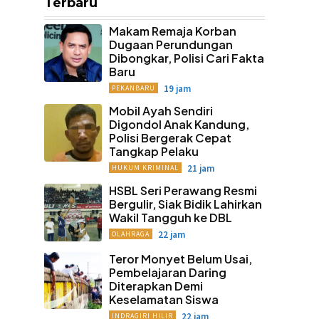
Terbaru
Makam Remaja Korban
Dugaan Perundungan
Dibongkar, Polisi Cari Fakta
Baru
19 jam
PEKANBARU
Mobil Ayah Sendiri
Digondol Anak Kandung,
Polisi Bergerak Cepat
Tangkap Pelaku
21 jam
HUKUM KRIMINAL
HSBL Seri Perawang Resmi
Bergulir, Siak Bidik Lahirkan
Wakil Tangguh ke DBL
22 jam
OLAHRAGA
Teror Monyet Belum Usai,
Pembelajaran Daring
Diterapkan Demi
Keselamatan Siswa
22 jam
INDRAGIRI HILIR