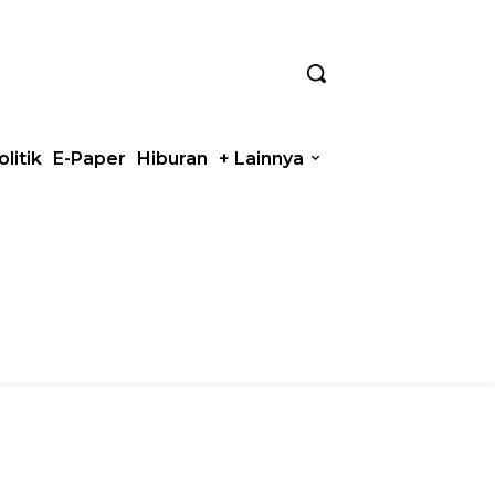
olitik
E-Paper
Hiburan
+ Lainnya