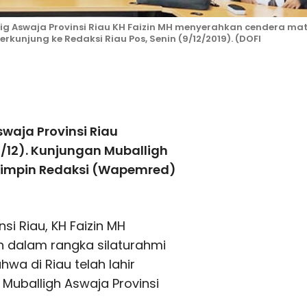
 Aswaja Provinsi Riau KH Faizin MH menyerahkan cendera mat
rkunjung ke Redaksi Riau Pos, Senin (9/12/2019). (DOFI
witter
Pinterest
WhatsApp
waja Provinsi Riau
9/12). Kunjungan Muballigh
mimpin Redaksi (Wapemred)
i Riau, KH Faizin MH
n dalam rangka silaturahmi
wa di Riau telah lahir
uballigh Aswaja Provinsi