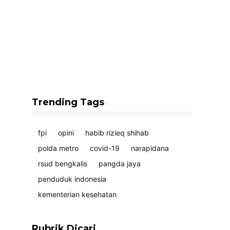
Trending Tags
fpi
opini
habib rizieq shihab
polda metro
covid-19
narapidana
rsud bengkalis
pangda jaya
penduduk indonesia
kementerian kesehatan
Rubrik Dicari