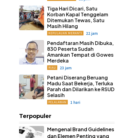
Tiga Hari Dicari, Satu
Korban Kapal Tenggelam
Ditemukan Tewas, Satu
Masih Hilang
22 jam
KEPULAUAN MERANTI
Pendaftaran Masih Dibuka,
830 Peserta Sudah
Amankan Tempat di Gowes
Merdeka
23 jam
RIAU
Petani Diserang Beruang
Madu Saat Bekerja, Terluka
Parah dan Dilarikan ke RSUD
Selasih
1 hari
PELALAWAN
Terpopuler
Mengenal Brand Guidelines
dan Elemen Penting yang