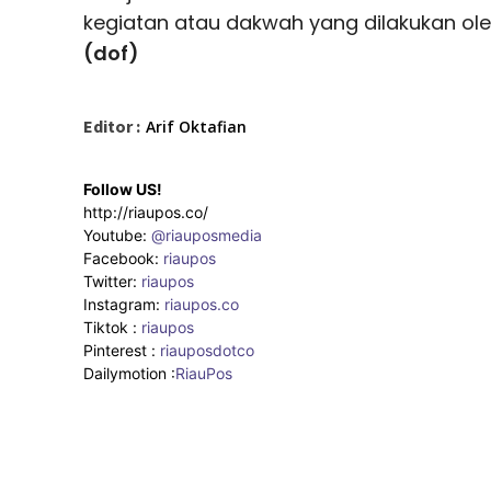
kegiatan atau dakwah yang dilakukan ol
(dof)
Editor :
Arif Oktafian
Follow US!
http://riaupos.co/
Youtube:
@riauposmedia
Facebook:
riaupos
Twitter:
riaupos
Instagram:
riaupos.co
Tiktok :
riaupos
Pinterest :
riauposdotco
Dailymotion :
RiauPos
Facebook
Twitter
Pinterest