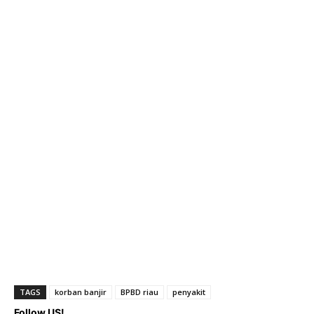
TAGS
korban banjir
BPBD riau
penyakit
Follow US!