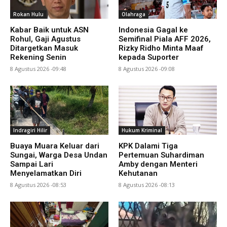
Rokan Hulu
Olahraga
Kabar Baik untuk ASN
Indonesia Gagal ke
Rohul, Gaji Agustus
Semifinal Piala AFF 2026,
Ditargetkan Masuk
Rizky Ridho Minta Maaf
Rekening Senin
kepada Suporter
8 Agustus 2026 -09:48
8 Agustus 2026 -09:08
Indragiri Hilir
Hukum Kriminal
Buaya Muara Keluar dari
KPK Dalami Tiga
Sungai, Warga Desa Undan
Pertemuan Suhardiman
Sampai Lari
Amby dengan Menteri
Menyelamatkan Diri
Kehutanan
8 Agustus 2026 -08:53
8 Agustus 2026 -08:13