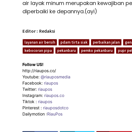
air layak minum merupakan kewajiban pe
diperbaiki ke depannya.(ayi)
Editor :
Redaksi
layanan air bersih
pdam tirta siak
perbaikan jalan
gen
kebocoran pipa
pekanbaru
pemko pekanbaru
pupr pe
Follow US!
http://riaupos.co/
Youtube:
@riauposmedia
Facebook:
riaupos
Twitter:
riaupos
Instagram:
riaupos.co
Tiktok :
riaupos
Pinterest :
riauposdotco
Dailymotion :
RiauPos