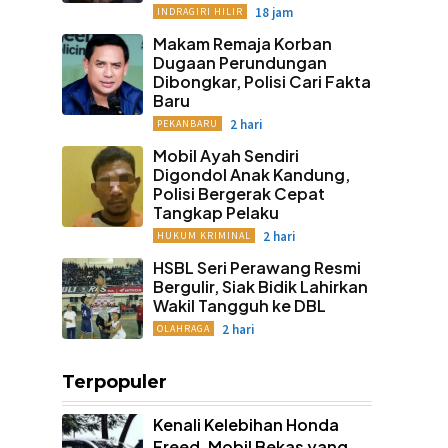
18 jam
INDRAGIRI HILIR
Makam Remaja Korban
Dugaan Perundungan
Dibongkar, Polisi Cari Fakta
Baru
2 hari
PEKANBARU
Mobil Ayah Sendiri
Digondol Anak Kandung,
Polisi Bergerak Cepat
Tangkap Pelaku
2 hari
HUKUM KRIMINAL
HSBL Seri Perawang Resmi
Bergulir, Siak Bidik Lahirkan
Wakil Tangguh ke DBL
2 hari
OLAHRAGA
Terpopuler
Kenali Kelebihan Honda
Freed, Mobil Bekas yang