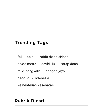
Trending Tags
fpi
opini
habib rizieq shihab
polda metro
covid-19
narapidana
rsud bengkalis
pangda jaya
penduduk indonesia
kementerian kesehatan
Rubrik Dicari