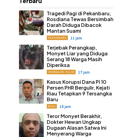
Terbaru
Tragedi Pagi di Pekanbaru,
Rosdiana Tewas Bersimbah
Darah Diduga Dibacok
Mantan Suami
11 jam
PEKANBARU
Terjebak Perangkap,
Monyet Liar yang Diduga
Serang 18 Warga Masih
Diperiksa
17 jam
INDRAGIRI HILIR
Kasus Korupsi Dana PI 10
Persen PHR Bergulir, Kejati
Riau Tetapkan 9 Tersangka
Baru
18 jam
RIAU
Teror Monyet Berakhir,
Dokter Hewan Ungkap
Dugaan Alasan Satwa Ini
Menyerang Warga