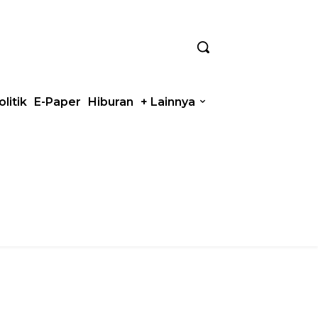
olitik
E-Paper
Hiburan
+ Lainnya