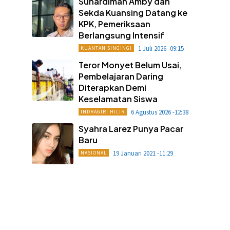
Suhardiman Amby dan
Sekda Kuansing Datang ke
KPK, Pemeriksaan
Berlangsung Intensif
1 Juli 2026 -09:15
KUANTAN SINGINGI
Teror Monyet Belum Usai,
Pembelajaran Daring
Diterapkan Demi
Keselamatan Siswa
6 Agustus 2026 -12:38
INDRAGIRI HILIR
Syahra Larez Punya Pacar
Baru
19 Januari 2021 -11:29
NASIONAL