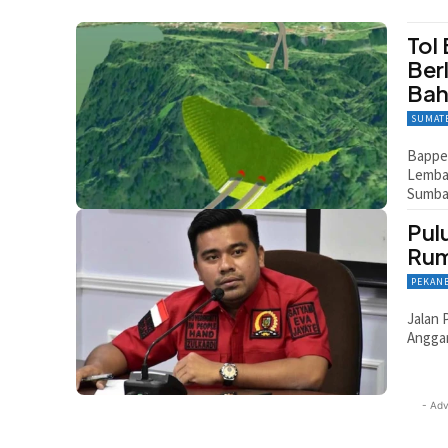
Tol
Ber
Bah
SUMAT
Bappen
Lembah
Sumba
Pul
Rum
PEKAN
Jalan 
Anggar
- Adv