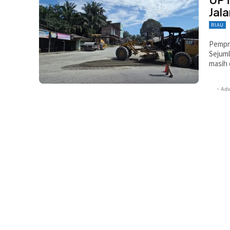
Jal
RIAU
Pempro
Sejuml
masih 
- Adv