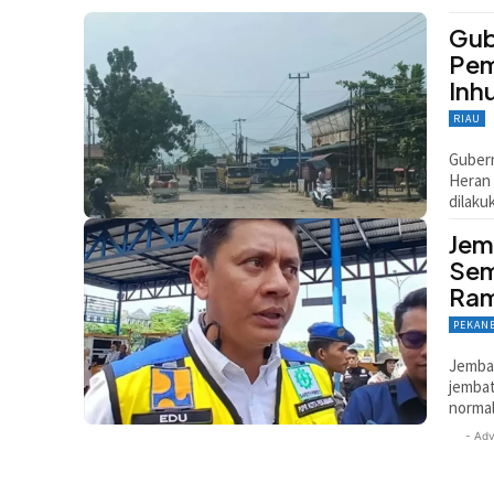
Gub
Pem
Inh
RIAU
Gubern
Heran 
dilaku
Jem
Sem
Ra
PEKAN
Jembat
jembat
normal
- Adv