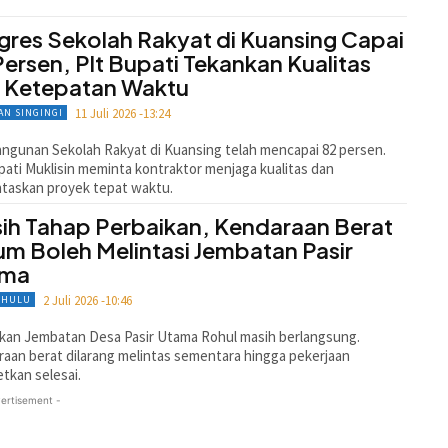
gres Sekolah Rakyat di Kuansing Capai
Persen, Plt Bupati Tekankan Kualitas
 Ketepatan Waktu
11 Juli 2026 -13:24
AN SINGINGI
gunan Sekolah Rakyat di Kuansing telah mencapai 82 persen.
pati Muklisin meminta kontraktor menjaga kualitas dan
taskan proyek tepat waktu.
ih Tahap Perbaikan, Kendaraan Berat
um Boleh Melintasi Jembatan Pasir
ama
2 Juli 2026 -10:46
 HULU
kan Jembatan Desa Pasir Utama Rohul masih berlangsung.
aan berat dilarang melintas sementara hingga pekerjaan
etkan selesai.
ertisement -