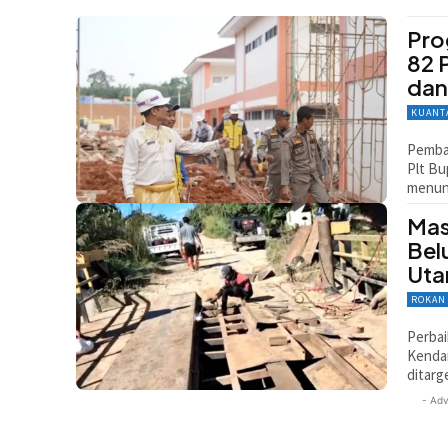
Pro
82 
dan
KUANT
Pemban
Plt Bu
menun
Mas
Bel
Ut
ROKAN
Perbai
Kendar
ditarg
- Adv