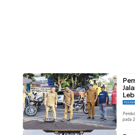
Pem
Jal
Leb
PEKAN
Pemko 
pada 2