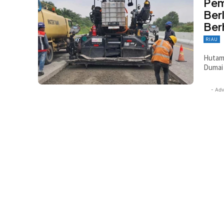
Pem
Ber
Ber
RIAU
Hutama
Dumai
- Adv