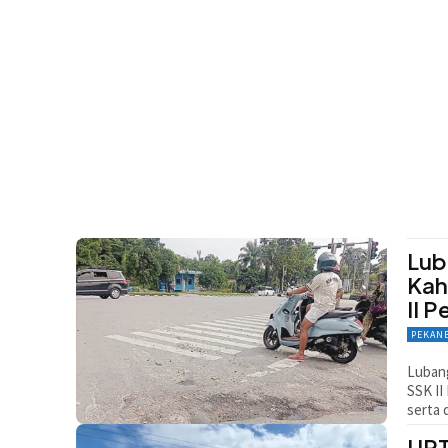
Lub
Kah
II 
PEKAN
Lubang
SSK II
serta 
UPT